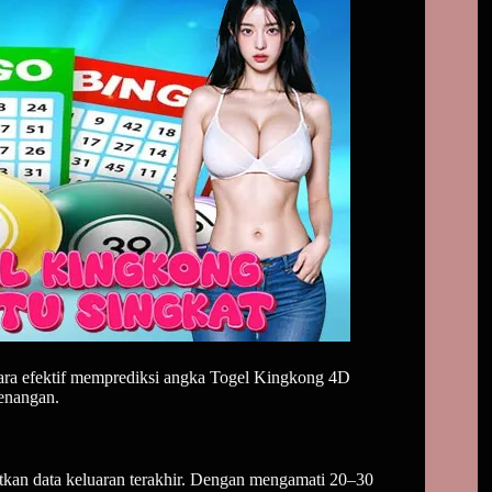
ra efektif memprediksi angka Togel Kingkong 4D
menangan.
kan data keluaran terakhir. Dengan mengamati 20–30