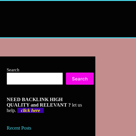
Search
Search
NEED BACKLINK HIGH
QUALITY and RELEVANT ?
let us
help.
click here
Recent Posts