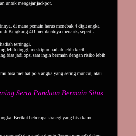
an untuk mengejar jackpot.
ainnya, di mana pemain harus menebak 4 digit angka
nan di Kingkong 4D membuatnya menarik, seperti:
adiah tertinggi.
g lebih tinggi, meskipun hadiah lebih kecil.
ng bisa jadi opsi saat ingin bermain dengan risiko lebih
amu bisa melihat pola angka yang sering muncul, atau
ening Serta Panduan Bermain Situs
angka. Berikut beberapa strategi yang bisa kamu
ng muncul) dan angka dingin (jarang muncul) dalam