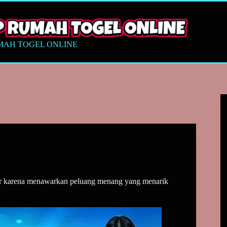
MAH TOGEL ONLINE
ler karena menawarkan peluang menang yang menarik