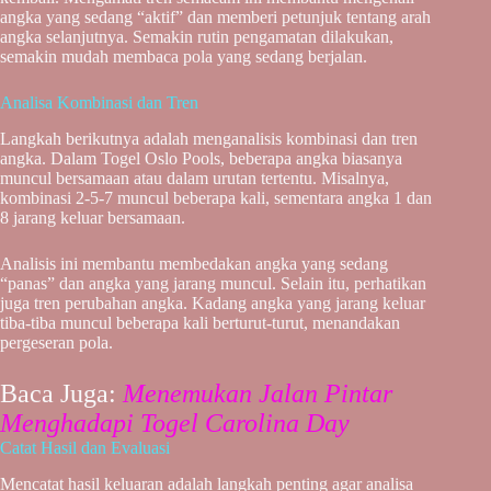
angka yang sedang “aktif” dan memberi petunjuk tentang arah
angka selanjutnya. Semakin rutin pengamatan dilakukan,
semakin mudah membaca pola yang sedang berjalan.
Analisa Kombinasi dan Tren
Langkah berikutnya adalah menganalisis kombinasi dan tren
angka. Dalam Togel Oslo Pools, beberapa angka biasanya
muncul bersamaan atau dalam urutan tertentu. Misalnya,
kombinasi 2-5-7 muncul beberapa kali, sementara angka 1 dan
8 jarang keluar bersamaan.
Analisis ini membantu membedakan angka yang sedang
“panas” dan angka yang jarang muncul. Selain itu, perhatikan
juga tren perubahan angka. Kadang angka yang jarang keluar
tiba-tiba muncul beberapa kali berturut-turut, menandakan
pergeseran pola.
Baca Juga:
Menemukan Jalan Pintar
Menghadapi Togel Carolina Day
Catat Hasil dan Evaluasi
Mencatat hasil keluaran adalah langkah penting agar analisa