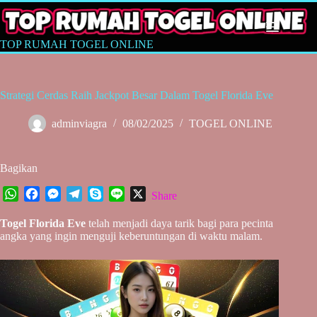
Skip
to
content
TOP RUMAH TOGEL ONLINE
Strategi Cerdas Raih Jackpot Besar Dalam Togel Florida Eve
adminviagra
08/02/2025
TOGEL ONLINE
Bagikan
W
F
M
T
S
L
X
Share
h
a
e
e
k
i
Togel Florida Eve
telah menjadi daya tarik bagi para pecinta
a
c
s
l
y
n
angka yang ingin menguji keberuntungan di waktu malam.
t
e
s
e
p
e
s
b
e
g
e
A
o
n
r
p
o
g
a
p
k
e
m