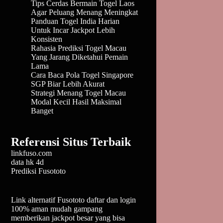
Tips Cerdas Bermain Togel Laos
Agar Peluang Menang Meningkat
Panduan Togel India Harian
Untuk Incar Jackpot Lebih
Konsisten
Rahasia Prediksi Togel Macau
Yang Jarang Diketahui Pemain
Lama
Cara Baca Pola Togel Singapore
SGP Biar Lebih Akurat
Strategi Menang Togel Macau
Modal Kecil Hasil Maksimal
Banget
Referensi Situs Terbaik
linkfuso.com
data hk 4d
Prediksi Fusototo
Link alternatif
Fusototo
daftar dan login
100% aman mudah gampang
memberikan jackpot besar yang bisa