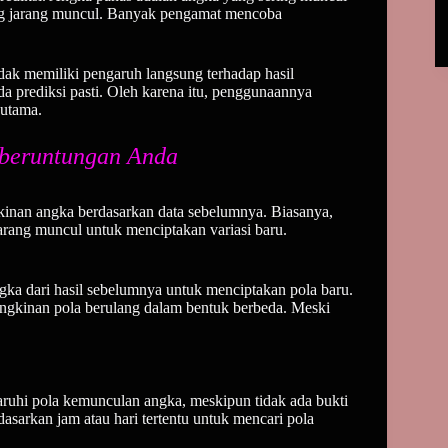
ang jarang muncul. Banyak pengamat mencoba
dak memiliki pengaruh langsung terhadap hasil
pada prediksi pasti. Oleh karena itu, penggunaannya
 utama.
eberuntungan Anda
nan angka berdasarkan data sebelumnya. Biasanya,
rang muncul untuk menciptakan variasi baru.
ngka dari hasil sebelumnya untuk menciptakan pola baru.
ungkinan pola berulang dalam bentuk berbeda. Meski
uhi pola kemunculan angka, meskipun tidak ada bukti
asarkan jam atau hari tertentu untuk mencari pola