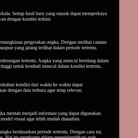
erkala. Setiap hasil baru yang masuk dapat memperkaya
van dengan kondisi terkini.
kemungkinan pergerakan angka. Dengan melihat catatan
aupun yang jarang terlihat dalam periode tertentu.
derungan tertentu. Angka yang muncul berulang dalam
h tinggi untuk kembali muncul dalam kondisi tertentu,
erubahan kondisi dari waktu ke waktu dapat
kan dengan data terbaru agar tetap relevan.
ka mentah menjadi informasi yang dapat digunakan.
model visual agar lebih mudah dianalisis.
gka berdasarkan periode tertentu. Dengan cara ini,
las. Hal ini membantu dalam mengidentifikasi arah