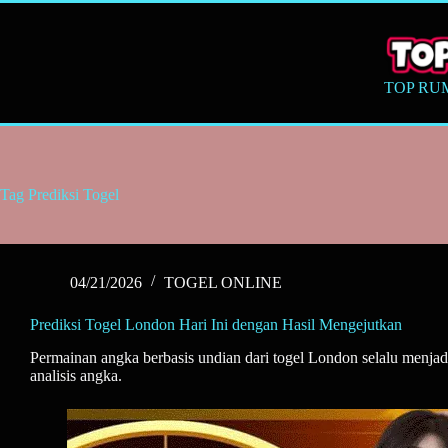
Skip
to
content
TOP RU
Tag
Prediksi Togel
04/21/2026
TOGEL ONLINE
Prediksi Togel London Hari Ini dengan Hasil Mengejutkan
Permainan angka berbasis undian dari togel London selalu menja
analisis angka.