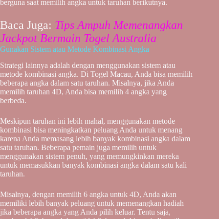
berguna saat memilih angka untuk taruhan berikutnya.
Baca Juga:
Tips Ampuh Memenangkan
Jackpot Bermain Togel Australia
Gunakan Sistem atau Metode Kombinasi Angka
Strategi lainnya adalah dengan menggunakan sistem atau
metode kombinasi angka. Di Togel Macau, Anda bisa memilih
beberapa angka dalam satu taruhan. Misalnya, jika Anda
memilih taruhan 4D, Anda bisa memilih 4 angka yang
berbeda.
Meskipun taruhan ini lebih mahal, menggunakan metode
kombinasi bisa meningkatkan peluang Anda untuk menang
karena Anda memasang lebih banyak kombinasi angka dalam
satu taruhan. Beberapa pemain juga memilih untuk
menggunakan sistem penuh, yang memungkinkan mereka
untuk memasukkan banyak kombinasi angka dalam satu kali
taruhan.
Misalnya, dengan memilih 6 angka untuk 4D, Anda akan
memiliki lebih banyak peluang untuk memenangkan hadiah
jika beberapa angka yang Anda pilih keluar. Tentu saja,