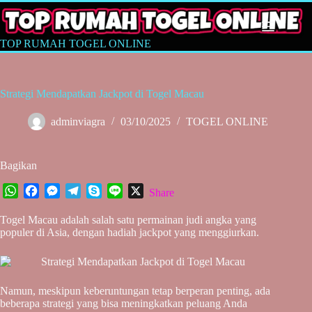
Skip
to
content
TOP RUMAH TOGEL ONLINE
Strategi Mendapatkan Jackpot di Togel Macau
adminviagra
03/10/2025
TOGEL ONLINE
Bagikan
W
F
M
T
S
L
X
Share
h
a
e
e
k
i
Togel Macau adalah salah satu permainan judi angka yang
a
c
s
l
y
n
populer di Asia, dengan hadiah jackpot yang menggiurkan.
t
e
s
e
p
e
s
b
e
g
e
A
o
n
r
p
o
g
a
Namun, meskipun keberuntungan tetap berperan penting, ada
p
k
e
m
beberapa strategi yang bisa meningkatkan peluang Anda