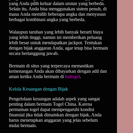
yang Anda pilih keluar dalam urutan yang berbeda.
Selain itu, Anda bisa menggunakan sistem penuh, di
mana Anda memilih beberapa angka dan menyusun
berbagai kombinasi angka yang berbeda.
Walaupun taruhan yang lebih banyak berarti biaya
yang lebih tinggi, namun ini memberikan peluang
lebih besar untuk mendapatkan jackpot. Tentukan
dengan bijak anggaran Anda, agar tetap bisa bermain
secara bertanggung jawab.
Bermain di situs yang terpercaya memastikan
kemenangan Anda akan dibayarkan dengan adil dan
aman ketika Anda bermain di
haitogel
.
Kelola Keuangan dengan Bijak
Pengelolaan keuangan adalah aspek yang sangat
penting dalam bermain Togel China. Karena
permainan togel dapat mempengaruhi kondisi
finansial jika tidak dimainkan dengan bijak, Anda
harus menetapkan anggaran yang jelas sebelum
mulai bermain.