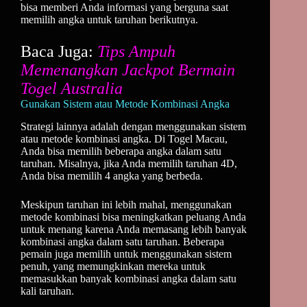
bisa memberi Anda informasi yang berguna saat
memilih angka untuk taruhan berikutnya.
Baca Juga:
Tips Ampuh
Memenangkan Jackpot Bermain
Togel Australia
Gunakan Sistem atau Metode Kombinasi Angka
Strategi lainnya adalah dengan menggunakan sistem
atau metode kombinasi angka. Di Togel Macau,
Anda bisa memilih beberapa angka dalam satu
taruhan. Misalnya, jika Anda memilih taruhan 4D,
Anda bisa memilih 4 angka yang berbeda.
Meskipun taruhan ini lebih mahal, menggunakan
metode kombinasi bisa meningkatkan peluang Anda
untuk menang karena Anda memasang lebih banyak
kombinasi angka dalam satu taruhan. Beberapa
pemain juga memilih untuk menggunakan sistem
penuh, yang memungkinkan mereka untuk
memasukkan banyak kombinasi angka dalam satu
kali taruhan.