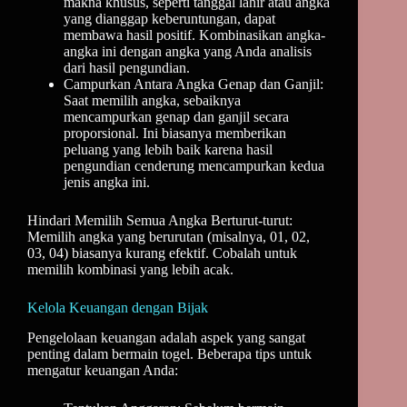
makna khusus, seperti tanggal lahir atau angka
yang dianggap keberuntungan, dapat
membawa hasil positif. Kombinasikan angka-
angka ini dengan angka yang Anda analisis
dari hasil pengundian.
Campurkan Antara Angka Genap dan Ganjil:
Saat memilih angka, sebaiknya
mencampurkan genap dan ganjil secara
proporsional. Ini biasanya memberikan
peluang yang lebih baik karena hasil
pengundian cenderung mencampurkan kedua
jenis angka ini.
Hindari Memilih Semua Angka Berturut-turut:
Memilih angka yang berurutan (misalnya, 01, 02,
03, 04) biasanya kurang efektif. Cobalah untuk
memilih kombinasi yang lebih acak.
Kelola Keuangan dengan Bijak
Pengelolaan keuangan adalah aspek yang sangat
penting dalam bermain togel. Beberapa tips untuk
mengatur keuangan Anda: