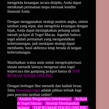
mengelola keuangan secara disiplin, Anda dapat
menikmati permainan tanpa merusak kondisi
finansial Anda.
Dengan menggunakan strategi analisis angka, sistem
taruhan yang tepat, dan mengelola keuangan dengan
bijak, Anda dapat meningkatkan peluang untuk
meraih jackpot di Togel Macau. Ingatlah bahwa
togel adalah permainan yang mengandalkan
keberuntungan, jadi meskipun strategi dapat
membantu, hasil akhirnya tetap berada di tangan
keberuntungan.
Manfaatkan waktu anda untuk mengeksplorisasi
ulasan menarik lainnya mengenai situs togel
terpercaya dan gampang jackpot hanya di
TOP
RUMAH TOGEL ONLINE
.
Dengan berbagai fitur menarik dan hadiah besar,
Situs
berastogel login
adalah pilihan terbaik bagi
para pencinta taruhan online!
Analisis Pengundian Sebelumnya
Jackpot
di Togel Macau
Strategi Mendapatkan
Jackpot
TOP RUMAH TOGEL ONLINE