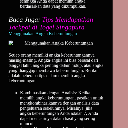
sehingga Anda dapat memilih angka
berdasarkan data yang dikumpulkan.
Baca Juga:
Tips Mendapatkan
Jackpot di Togel Singapura
Menggunakan Angka Keberuntungan
Setiap orang memiliki angka keberuntungannya
masing-masing. Angka-angka ini bisa berasal dari
tanggal lahir, angka penting dalam hidup, atau angka
yang dianggap membawa keberuntungan. Berikut
adalah beberapa tips dalam memilih angka
keberuntungan:
Kombinasikan dengan Analisis: Ketika
memilih angka keberuntungan, pastikan untuk
mengkombinasikannya dengan analisis data
pengeluaran sebelumnya. Misalnya, jika
angka keberuntungan Anda adalah 7, Anda
dapat mencarinya dalam hasil yang sering
muncul.