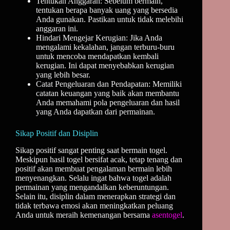
Tentukan Anggaran: Sebelum bermain,
tentukan berapa banyak uang yang bersedia
Anda gunakan. Pastikan untuk tidak melebihi
anggaran ini.
Hindari Mengejar Kerugian: Jika Anda
mengalami kekalahan, jangan terburu-buru
untuk mencoba mendapatkan kembali
kerugian. Ini dapat menyebabkan kerugian
yang lebih besar.
Catat Pengeluaran dan Pendapatan: Memiliki
catatan keuangan yang baik akan membantu
Anda memahami pola pengeluaran dan hasil
yang Anda dapatkan dari permainan.
Sikap Positif dan Disiplin
Sikap positif sangat penting saat bermain togel.
Meskipun hasil togel bersifat acak, tetap tenang dan
positif akan membuat pengalaman bermain lebih
menyenangkan. Selalu ingat bahwa togel adalah
permainan yang mengandalkan keberuntungan.
Selain itu, disiplin dalam menerapkan strategi dan
tidak terbawa emosi akan meningkatkan peluang
Anda untuk meraih kemenangan bersama
asentogel
.