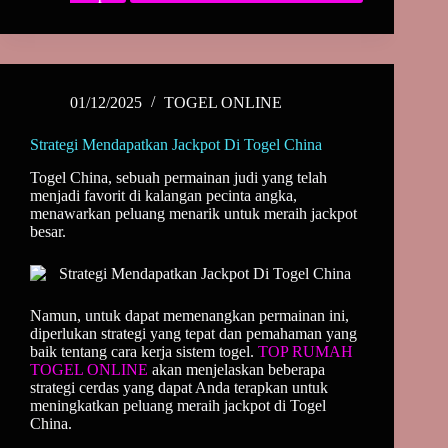
01/12/2025
TOGEL ONLINE
Strategi Mendapatkan Jackpot Di Togel China
Togel China, sebuah permainan judi yang telah
menjadi favorit di kalangan pecinta angka,
menawarkan peluang menarik untuk meraih jackpot
besar.
Namun, untuk dapat memenangkan permainan ini,
diperlukan strategi yang tepat dan pemahaman yang
baik tentang cara kerja sistem togel.
TOP RUMAH
TOGEL ONLINE
akan menjelaskan beberapa
strategi cerdas yang dapat Anda terapkan untuk
meningkatkan peluang meraih jackpot di Togel
China.