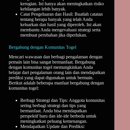
kerugian. Ini hanya akan meningkatkan risiko
kehilangan lebih banyak.
Catat Pengeluaran dan Hasil: Buatlah catatan
tentang berapa banyak yang telah Anda
keluarkan dan hasil yang diperoleh. Ini akan
membantu Anda mengevaluasi strategi serta
membuat perubahan jika diperlukan.
Bergabung dengan Komunitas Togel
Mencari wawasan dan berbagi pengalaman dengan
pemain lain bisa sangat bermanfaat. Bergabung
dengan komunitas togel memungkinkan Anda
belajar dari pengalaman orang lain dan mendapatkan
prediksi yang dapat digunakan untuk bermain.
Berikut adalah beberapa manfaat bergabung dengan
komunitas togel:
Berbagi Strategi dan Tips: Anggota komunitas
sering berbagi strategi dan tips yang
bermanfaat. Anda bisa mendapatkan
perspektif baru dan ide-ide berbeda untuk
meningkatkan peluang kemenangan.
Mendapatkan Update dan Prediksi: