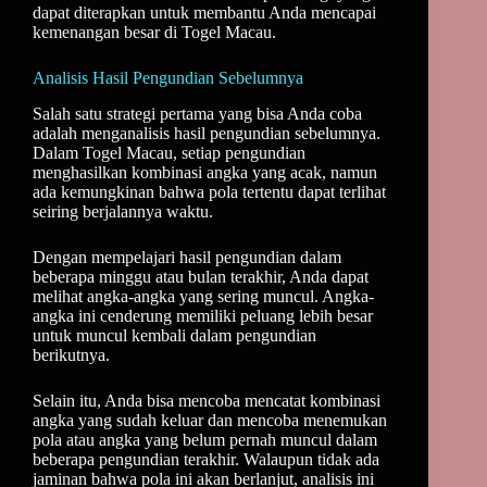
dapat diterapkan untuk membantu Anda mencapai
kemenangan besar di Togel Macau.
Analisis Hasil Pengundian Sebelumnya
Salah satu strategi pertama yang bisa Anda coba
adalah menganalisis hasil pengundian sebelumnya.
Dalam Togel Macau, setiap pengundian
menghasilkan kombinasi angka yang acak, namun
ada kemungkinan bahwa pola tertentu dapat terlihat
seiring berjalannya waktu.
Dengan mempelajari hasil pengundian dalam
beberapa minggu atau bulan terakhir, Anda dapat
melihat angka-angka yang sering muncul. Angka-
angka ini cenderung memiliki peluang lebih besar
untuk muncul kembali dalam pengundian
berikutnya.
Selain itu, Anda bisa mencoba mencatat kombinasi
angka yang sudah keluar dan mencoba menemukan
pola atau angka yang belum pernah muncul dalam
beberapa pengundian terakhir. Walaupun tidak ada
jaminan bahwa pola ini akan berlanjut, analisis ini