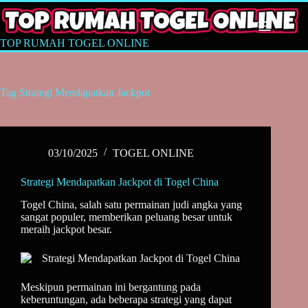
Skip
to
content
TOP RUMAH TOGEL ONLINE
Tag
Strategi Mendapatkan Jackpot
03/10/2025
TOGEL ONLINE
Strategi Mendapatkan Jackpot di Togel China
Togel China, salah satu permainan judi angka yang
sangat populer, memberikan peluang besar untuk
meraih jackpot besar.
Meskipun permainan ini bergantung pada
keberuntungan, ada beberapa strategi yang dapat