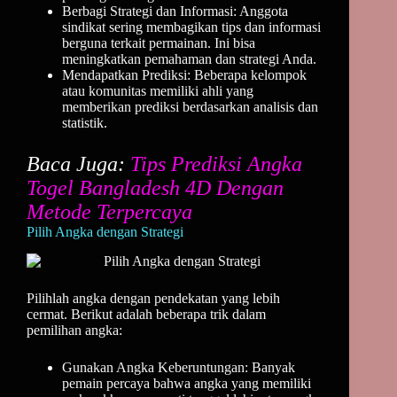
Berbagi Strategi dan Informasi: Anggota
sindikat sering membagikan tips dan informasi
berguna terkait permainan. Ini bisa
meningkatkan pemahaman dan strategi Anda.
Mendapatkan Prediksi: Beberapa kelompok
atau komunitas memiliki ahli yang
memberikan prediksi berdasarkan analisis dan
statistik.
Baca Juga:
Tips Prediksi Angka
Togel Bangladesh 4D Dengan
Metode Terpercaya
Pilih Angka dengan Strategi
Pilihlah angka dengan pendekatan yang lebih
cermat. Berikut adalah beberapa trik dalam
pemilihan angka:
Gunakan Angka Keberuntungan: Banyak
pemain percaya bahwa angka yang memiliki