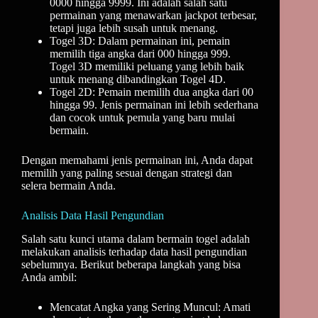
0000 hingga 9999. Ini adalah salah satu
permainan yang menawarkan jackpot terbesar,
tetapi juga lebih susah untuk menang.
Togel 3D: Dalam permainan ini, pemain
memilih tiga angka dari 000 hingga 999.
Togel 3D memiliki peluang yang lebih baik
untuk menang dibandingkan Togel 4D.
Togel 2D: Pemain memilih dua angka dari 00
hingga 99. Jenis permainan ini lebih sederhana
dan cocok untuk pemula yang baru mulai
bermain.
Dengan memahami jenis permainan ini, Anda dapat
memilih yang paling sesuai dengan strategi dan
selera bermain Anda.
Analisis Data Hasil Pengundian
Salah satu kunci utama dalam bermain togel adalah
melakukan analisis terhadap data hasil pengundian
sebelumnya. Berikut beberapa langkah yang bisa
Anda ambil:
Mencatat Angka yang Sering Muncul: Amati