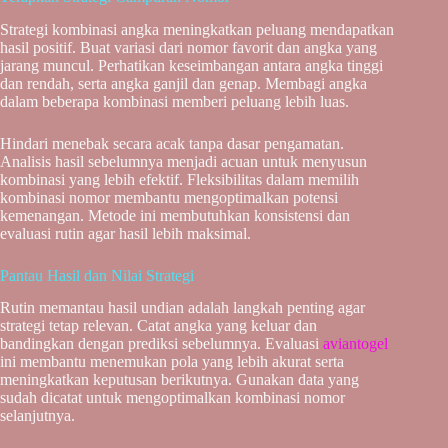
Strategi kombinasi angka meningkatkan peluang mendapatkan
hasil positif. Buat variasi dari nomor favorit dan angka yang
jarang muncul. Perhatikan keseimbangan antara angka tinggi
dan rendah, serta angka ganjil dan genap. Membagi angka
dalam beberapa kombinasi memberi peluang lebih luas.
Hindari menebak secara acak tanpa dasar pengamatan.
Analisis hasil sebelumnya menjadi acuan untuk menyusun
kombinasi yang lebih efektif. Fleksibilitas dalam memilih
kombinasi nomor membantu mengoptimalkan potensi
kemenangan. Metode ini membutuhkan konsistensi dan
evaluasi rutin agar hasil lebih maksimal.
Pantau Hasil dan Nilai Strategi
Rutin memantau hasil undian adalah langkah penting agar
strategi tetap relevan. Catat angka yang keluar dan
bandingkan dengan prediksi sebelumnya. Evaluasi
aviantogel
ini membantu menemukan pola yang lebih akurat serta
meningkatkan keputusan berikutnya. Gunakan data yang
sudah dicatat untuk mengoptimalkan kombinasi nomor
selanjutnya.