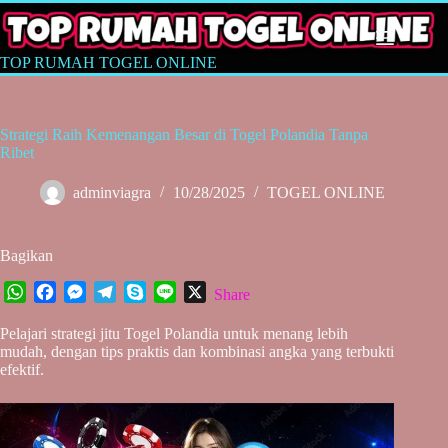
Skip
to
content
TOP RUMAH TOGEL ONLINE
Strategi Raih Kemenangan Besar di Togel Polandia Tanpa
Ribet
adminviagra
10/28/2025
TOGEL ONLINE
Bagikan
W
F
M
T
S
L
X
Share
h
a
e
e
k
i
Pelajari strategi jitu Togel Polandia untuk menang lebih
a
c
s
l
y
n
mudah, dengan tips praktis dan kombinasi angka yang terbukti
t
e
s
e
p
e
efektif.
s
b
e
g
e
A
o
n
r
p
o
g
a
p
k
e
m