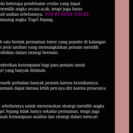
ada beberapa pendekatan cerdas yang dapat
milih angka secara acak, tetapi juga harus
hasil undian sebelumnya.
TOP RUMAH TOGEL
emasang angka Togel Jepang.
h satu bentuk permainan lotere yang populer di kalangan
lah jenis taruhan yang memungkinkan pemain memilih
bilitas dalam strategi bermain.
memberikan kesempatan bagi para pemain untuk
l yang banyak diminati.​
enarik perhatian banyak pemain karena keunikannya.
pemain dapat merasa lebih percaya diri karena prosesnya
an sebelumnya untuk merumuskan strategi memilih angka
el Jepang tidak hanya sekadar permainan, tetapi juga
sah kemampuan analisis dan strategi dalam mencari