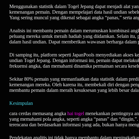
Menggunakan statistik dalam Togel Jepang dapat menjadi alat ya
kemenangan pemain. Dengan mempelajari data hasil undian sebel
Yang sering muncul yang dikenal sebagai angka “panas,” serta ang
Analisis ini membantu pemain dalam merumuskan kombinasi angka
peluang mereka untuk meraih hadiah yang diidamkan. Selain itu, 
dalam hasil undian. Dapat memberikan wawasan berharga dalam 
Di samping itu, platform seperti JapanPools menyediakan akses ke
undian Togel Jepang. Dengan informasi ini, pemain dapat melaku
frekuensi angka, dan memahami dinamika permainan secara kesel
​Sekitar 80% pemain yang memanfaatkan data statistik dalam predik
kemenangan mereka.​ Oleh karena itu, membekali diri dengan penget
membantu pemain dalam meraih kesuksesan yang lebih besar dal
Kesimpulan
cara cerdas memasang angka
hai togel
menekankan pentingnya anal
yang memahami pola angka, seperti angka “panas” dan “dingin,”
terencana dan berdasarkan informasi yang ada, bukan hanya men
Pendekatan analitis ini tidak hanya membantu dalam meningkatk