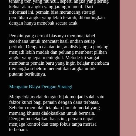
tentang tren yang muncul, seperti angka yang sering
keluar atau angka yang jarang muncul. Dari
informasi ini, pemain bisa merancang strategi
pemilihan angka yang lebih terarah, dibandingkan
dengan hanya menebak secara acak.
Pemain yang cermat biasanya membuat tabel
sederhana untuk mencatat hasil undian setiap
periode. Dengan catatan ini, analisis jangka panjang
menjadi lebih mudah dan peluang membuat pilihan
angka yang tepat meningkat. Metode ini sangat
membantu pemain baru yang ingin belajar membaca
tren angka sebelum menentukan angka untuk
putaran berikutnya.
Mengatur Biaya Dengan Strategi
Mengelola modal dengan bijak menjadi salah satu
faktor kunci bagi pemain dengan dana terbatas.
Sebelum memulai, tetapkan jumlah modal yang
memang khusus dialokasikan untuk bermain.
Dengan menetapkan batas ini, pemain dapat
menjaga kontrol dan tetap fokus tanpa merasa
terbebani.