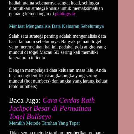
hadiah utama sebenarnya sangat kecil, sehingga
dibutuhkan strategi khusus untuk memaksimalkan
peluang kemenangan di
pahingwin
.
Manfaat Menganalisis Data Keluaran Sebelumnya
Salah satu strategi penting adalah menganalisis data
hasil keluaran sebelumnya. Banyak pemain togel
yang meremehkan hal ini, padahal pola angka yang
muncul di togel Macau 5D sering kali memiliki
keteraturan tertentu.
Dengan mempelajari data keluaran masa lalu, Anda
bisa mengidentifikasi angka-angka yang sering
muncul (hot numbers) dan angka yang jarang keluar
(cold numbers).
Baca Juga:
Cara Cerdas Raih
Jackpot Besar di Permainan
Togel Bullseye
Memilih Metode Taruhan Yang Tepat
Tidak semua metode taruhan memberikan peluang