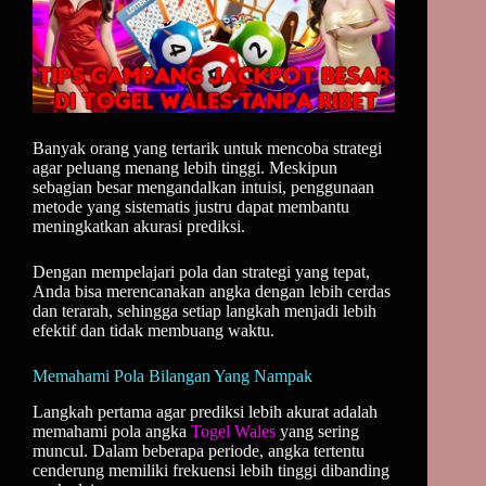
Banyak orang yang tertarik untuk mencoba strategi
agar peluang menang lebih tinggi. Meskipun
sebagian besar mengandalkan intuisi, penggunaan
metode yang sistematis justru dapat membantu
meningkatkan akurasi prediksi.
Dengan mempelajari pola dan strategi yang tepat,
Anda bisa merencanakan angka dengan lebih cerdas
dan terarah, sehingga setiap langkah menjadi lebih
efektif dan tidak membuang waktu.
Memahami Pola Bilangan Yang Nampak
Langkah pertama agar prediksi lebih akurat adalah
memahami pola angka
Togel Wales
yang sering
muncul. Dalam beberapa periode, angka tertentu
cenderung memiliki frekuensi lebih tinggi dibanding