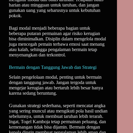
harian atau mingguan untuk taruhan, dan jangan
gunakan uang yang seharusnya untuk kebutuhan
pokok.
Bagi modal menjadi beberapa bagian untuk
beberapa putaran permainan agar risiko kerugian
bisa diminimalkan. Disiplin dalam mengelola modal
juga mencegah pemain terbawa emosi saat menang
atau kalah, sehingga pengalaman bermain tetap
menyenangkan dan terkontrol.
Bermain dengan Tanggung Jawab dan Strategi
Selain pengelolaan modal, penting untuk bermain
dengan tanggung jawab. Jangan tergoda untuk
mengejar kerugian atau bertaruh lebih besar hanya
karena sedang beruntung.
Gunakan strategi sederhana, seperti mencatat angka
yang sering muncul atau mengikuti pola hasil undian
sebelumnya, untuk membuat taruhan lebih terarah.
Ingat, Togel Kamboja tetap permainan peluang, dan
kemenangan tidak bisa dijamin. Bermain dengan
kepala dingin membuat pengalaman lebih aman dan