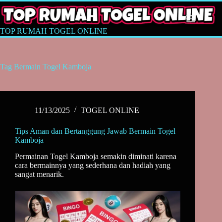
Skip
to
content
TOP RUMAH TOGEL ONLINE
Tag
Bermain Togel Kamboja
11/13/2025
TOGEL ONLINE
Tips Aman dan Bertanggung Jawab Bermain Togel
Kamboja
Permainan Togel Kamboja semakin diminati karena
cara bermainnya yang sederhana dan hadiah yang
sangat menarik.