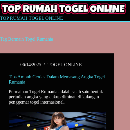
Skip
to
content
TOP RUMAH TOGEL ONLINE
Tag
Bermain Togel Rumania
06/14/2025
TOGEL ONLINE
Tips Ampuh Cerdas Dalam Memasang Angka Togel
Rumania
Permainan Togel Rumania adalah salah satu bentuk
perjudian angka yang cukup diminati di kalangan
penggemar togel internasional.