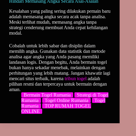
Hindari Memasang Angka Secara Asal-Asalan
Kesalahan yang paling sering dilakukan pemain baru
adalah memasang angka secara acak tanpa analisa.
Meski terlihat mudah, memasang angka tanpa
strategi cenderung membuat Anda cepat kehilangan
modal.
Cobalah untuk lebih sabar dan disiplin dalam
memilih angka. Gunakan data statistik dan metode
analisa agar angka yang Anda pasang memiliki
landasan logis. Dengan begitu, Anda bermain togel
bukan hanya sekadar menebak, melainkan dengan
perhitungan yang lebih matang. Jangan khawatir lagi
mencari situs terbaik, karena
tribun togel
adalah
pilihan resmi dan terpercaya untuk bermain dengan
aman.
Bermain Togel Rumania
Strategi di Togel
Rumania
Togel Online Rumania
Togel
Rumania
TOP RUMAH TOGEL
ONLINE