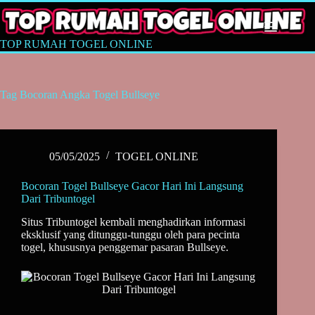
Skip
to
content
TOP RUMAH TOGEL ONLINE
Tag
Bocoran Angka Togel Bullseye
05/05/2025
TOGEL ONLINE
Bocoran Togel Bullseye Gacor Hari Ini Langsung
Dari Tribuntogel
Situs Tribuntogel kembali menghadirkan informasi
eksklusif yang ditunggu-tunggu oleh para pecinta
togel, khususnya penggemar pasaran Bullseye.