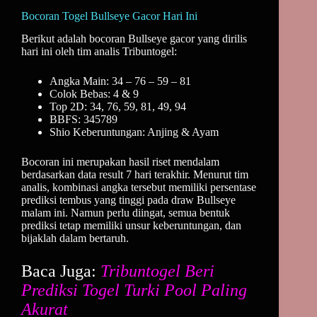
Bocoran Togel Bullseye Gacor Hari Ini
Berikut adalah bocoran Bullseye gacor yang dirilis
hari ini oleh tim analis Tribuntogel:
Angka Main: 34 – 76 – 59 – 81
Colok Bebas: 4 & 9
Top 2D: 34, 76, 59, 81, 49, 94
BBFS: 345789
Shio Keberuntungan: Anjing & Ayam
Bocoran ini merupakan hasil riset mendalam
berdasarkan data result 7 hari terakhir. Menurut tim
analis, kombinasi angka tersebut memiliki persentase
prediksi tembus yang tinggi pada draw Bullseye
malam ini. Namun perlu diingat, semua bentuk
prediksi tetap memiliki unsur keberuntungan, dan
bijaklah dalam bertaruh.
Baca Juga:
Tribuntogel Beri
Prediksi Togel Turki Pool Paling
Akurat