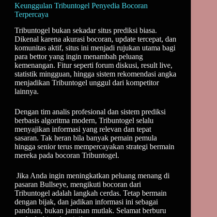
Keunggulan Tribuntogel Penyedia Bocoran
Terpercaya
Tribuntogel bukan sekadar situs prediksi biasa.
Dikenal karena akurasi bocoran, update tercepat, dan
komunitas aktif, situs ini menjadi rujukan utama bagi
para bettor yang ingin menambah peluang
kemenangan. Fitur seperti forum diskusi, result live,
statistik mingguan, hingga sistem rekomendasi angka
menjadikan Tribuntogel unggul dari kompetitor
lainnya.
Dengan tim analis profesional dan sistem prediksi
berbasis algoritma modern, Tribuntogel selalu
menyajikan informasi yang relevan dan tepat
sasaran. Tak heran bila banyak pemain pemula
hingga senior terus mempercayakan strategi bermain
mereka pada bocoran Tribuntogel.
Jika Anda ingin meningkatkan peluang menang di
pasaran Bullseye, mengikuti bocoran dari
Tribuntogel adalah langkah cerdas. Tetap bermain
dengan bijak, dan jadikan informasi ini sebagai
panduan, bukan jaminan mutlak. Selamat berburu