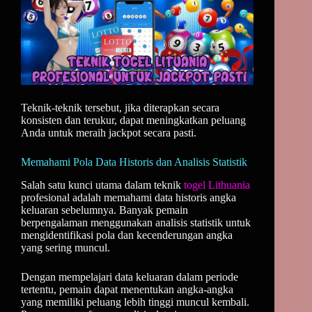
Teknik-teknik tersebut, jika diterapkan secara
konsisten dan terukur, dapat meningkatkan peluang
Anda untuk meraih jackpot secara pasti.
Memahami Pola Data Historis dan Analisis Statistik
Salah satu kunci utama dalam teknik
togel Lithuania
profesional adalah memahami data historis angka
keluaran sebelumnya. Banyak pemain
berpengalaman menggunakan analisis statistik untuk
mengidentifikasi pola dan kecenderungan angka
yang sering muncul.
Dengan mempelajari data keluaran dalam periode
tertentu, pemain dapat menentukan angka-angka
yang memiliki peluang lebih tinggi muncul kembali.