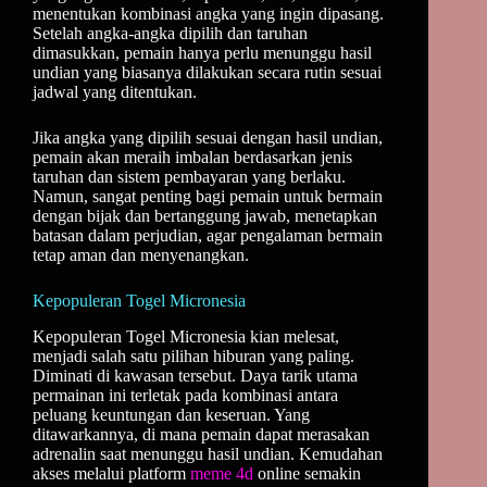
menentukan kombinasi angka yang ingin dipasang.
Setelah angka-angka dipilih dan taruhan
dimasukkan, pemain hanya perlu menunggu hasil
undian yang biasanya dilakukan secara rutin sesuai
jadwal yang ditentukan.
Jika angka yang dipilih sesuai dengan hasil undian,
pemain akan meraih imbalan berdasarkan jenis
taruhan dan sistem pembayaran yang berlaku.
Namun, sangat penting bagi pemain untuk bermain
dengan bijak dan bertanggung jawab, menetapkan
batasan dalam perjudian, agar pengalaman bermain
tetap aman dan menyenangkan.
Kepopuleran Togel Micronesia
​Kepopuleran Togel Micronesia kian melesat,
menjadi salah satu pilihan hiburan yang paling.
Diminati di kawasan tersebut.​ Daya tarik utama
permainan ini terletak pada kombinasi antara
peluang keuntungan dan keseruan. Yang
ditawarkannya, di mana pemain dapat merasakan
adrenalin saat menunggu hasil undian. Kemudahan
akses melalui platform
meme 4d
online semakin