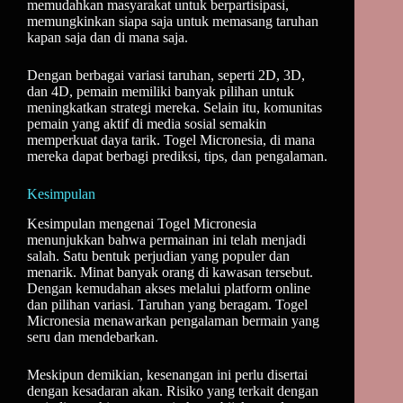
memudahkan masyarakat untuk berpartisipasi,
memungkinkan siapa saja untuk memasang taruhan
kapan saja dan di mana saja.
Dengan berbagai variasi taruhan, seperti 2D, 3D,
dan 4D, pemain memiliki banyak pilihan untuk
meningkatkan strategi mereka. Selain itu, komunitas
pemain yang aktif di media sosial semakin
memperkuat daya tarik. Togel Micronesia, di mana
mereka dapat berbagi prediksi, tips, dan pengalaman.
Kesimpulan
​Kesimpulan mengenai Togel Micronesia
menunjukkan bahwa permainan ini telah menjadi
salah. Satu bentuk perjudian yang populer dan
menarik. Minat banyak orang di kawasan tersebut.​
Dengan kemudahan akses melalui platform online
dan pilihan variasi. Taruhan yang beragam. Togel
Micronesia menawarkan pengalaman bermain yang
seru dan mendebarkan.
Meskipun demikian, kesenangan ini perlu disertai
dengan kesadaran akan. Risiko yang terkait dengan