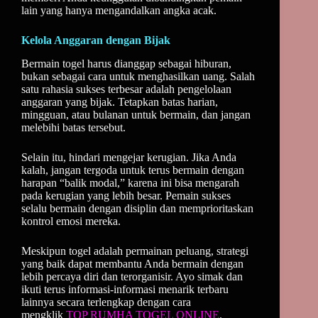
lain yang hanya mengandalkan angka acak.
Kelola Anggaran dengan Bijak
Bermain togel harus dianggap sebagai hiburan,
bukan sebagai cara untuk menghasilkan uang. Salah
satu rahasia sukses terbesar adalah pengelolaan
anggaran yang bijak. Tetapkan batas harian,
mingguan, atau bulanan untuk bermain, dan jangan
melebihi batas tersebut.
Selain itu, hindari mengejar kerugian. Jika Anda
kalah, jangan tergoda untuk terus bermain dengan
harapan “balik modal,” karena ini bisa mengarah
pada kerugian yang lebih besar. Pemain sukses
selalu bermain dengan disiplin dan memprioritaskan
kontrol emosi mereka.
Meskipun togel adalah permainan peluang, strategi
yang baik dapat membantu Anda bermain dengan
lebih percaya diri dan terorganisir.
Ayo simak dan
ikuti terus informasi-informasi menarik terbaru
lainnya secara terlengkap dengan cara
mengklik
TOP RUMHA TOGEL ONLINE
.