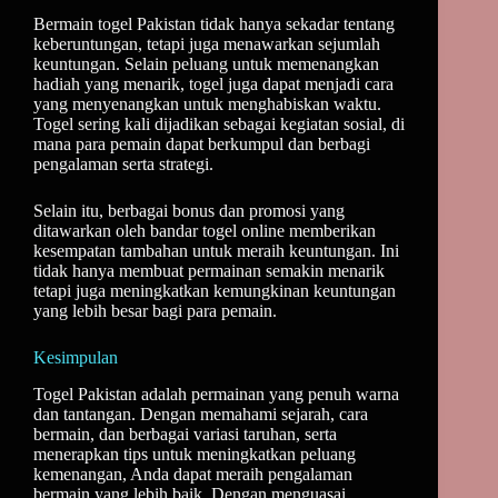
Bermain togel Pakistan tidak hanya sekadar tentang
keberuntungan, tetapi juga menawarkan sejumlah
keuntungan. Selain peluang untuk memenangkan
hadiah yang menarik, togel juga dapat menjadi cara
yang menyenangkan untuk menghabiskan waktu.
Togel sering kali dijadikan sebagai kegiatan sosial, di
mana para pemain dapat berkumpul dan berbagi
pengalaman serta strategi.
Selain itu, berbagai bonus dan promosi yang
ditawarkan oleh bandar togel online memberikan
kesempatan tambahan untuk meraih keuntungan. Ini
tidak hanya membuat permainan semakin menarik
tetapi juga meningkatkan kemungkinan keuntungan
yang lebih besar bagi para pemain.
Kesimpulan
Togel Pakistan adalah permainan yang penuh warna
dan tantangan. ​Dengan memahami sejarah, cara
bermain, dan berbagai variasi taruhan, serta
menerapkan tips untuk meningkatkan peluang
kemenangan, Anda dapat meraih pengalaman
bermain yang lebih baik.​ Dengan menguasai