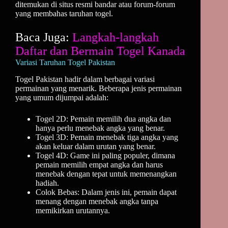
ditemukan di situs resmi bandar atau forum-forum
yang membahas taruhan togel.
Baca Juga:
Langkah-langkah
Daftar dan Bermain Togel Kanada
Variasi Taruhan Togel Pakistan
Togel Pakistan hadir dalam berbagai variasi
permainan yang menarik. Beberapa jenis permainan
yang umum dijumpai adalah:
Togel 2D: Pemain memilih dua angka dan
hanya perlu menebak angka yang benar.
Togel 3D: Pemain menebak tiga angka yang
akan keluar dalam urutan yang benar.
Togel 4D: Game ini paling populer, dimana
pemain memilih empat angka dan harus
menebak dengan tepat untuk memenangkan
hadiah.
Colok Bebas: Dalam jenis ini, pemain dapat
menang dengan menebak angka tanpa
memikirkan urutannya.