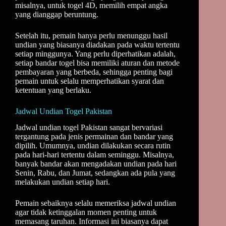
misalnya, untuk togel 4D, memilih empat angka
yang dianggap beruntung.
Setelah itu, pemain hanya perlu menunggu hasil
undian yang biasanya diadakan pada waktu tertentu
setiap minggunya. Yang perlu diperhatikan adalah,
setiap bandar togel bisa memiliki aturan dan metode
pembayaran yang berbeda, sehingga penting bagi
pemain untuk selalu memperhatikan syarat dan
ketentuan yang berlaku.
Jadwal Undian Togel Pakistan
Jadwal undian togel Pakistan sangat bervariasi
tergantung pada jenis permainan dan bandar yang
dipilih. Umumnya, undian dilakukan secara rutin
pada hari-hari tertentu dalam seminggu. Misalnya,
banyak bandar akan mengadakan undian pada hari
Senin, Rabu, dan Jumat, sedangkan ada pula yang
melakukan undian setiap hari.
Pemain sebaiknya selalu memeriksa jadwal undian
agar tidak ketinggalan momen penting untuk
memasang taruhan. Informasi ini biasanya dapat