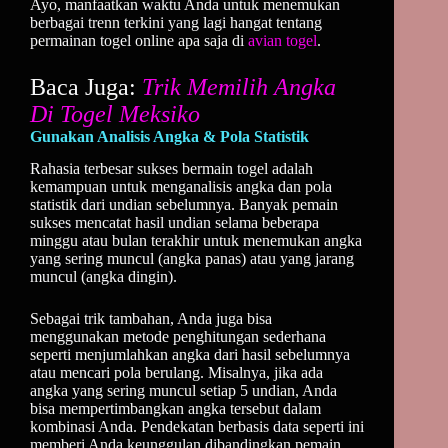
Ayo, manfaatkan waktu Anda untuk menemukan
berbagai trenn terkini yang lagi hangat tentang
permainan togel online apa saja di
avian togel
.
Baca Juga:
Trik Memilih Angka
Di Togel Meksiko
Gunakan Analisis Angka & Pola Statistik
Rahasia terbesar sukses bermain togel adalah
kemampuan untuk menganalisis angka dan pola
statistik dari undian sebelumnya. Banyak pemain
sukses mencatat hasil undian selama beberapa
minggu atau bulan terakhir untuk menemukan angka
yang sering muncul (angka panas) atau yang jarang
muncul (angka dingin).
Sebagai trik tambahan, Anda juga bisa
menggunakan metode penghitungan sederhana
seperti menjumlahkan angka dari hasil sebelumnya
atau mencari pola berulang. Misalnya, jika ada
angka yang sering muncul setiap 5 undian, Anda
bisa mempertimbangkan angka tersebut dalam
kombinasi Anda. Pendekatan berbasis data seperti ini
memberi Anda keunggulan dibandingkan pemain