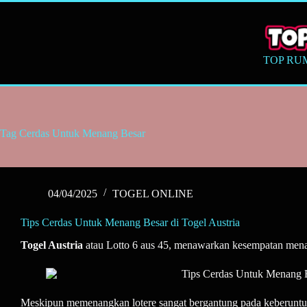
Skip
to
content
TOP RU
Tag
Cerdas Untuk Menang Besar
04/04/2025
TOGEL ONLINE
Tips Cerdas Untuk Menang Besar di Togel Austria
Togel Austria
atau Lotto 6 aus 45, menawarkan kesempatan mena
Meskipun memenangkan lotere sangat bergantung pada keberuntun