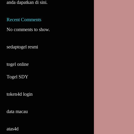
anda dapatkan di sini.
Recent Comments
No comments to show.
sedaptogel resmi
togel online
Togel SDY
token4d login
data macau
atas4d