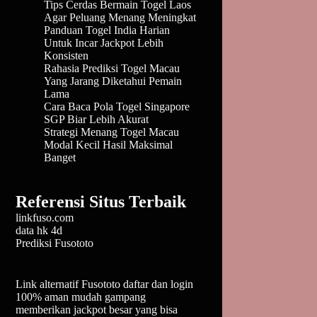
Tips Cerdas Bermain Togel Laos
Agar Peluang Menang Meningkat
Panduan Togel India Harian
Untuk Incar Jackpot Lebih
Konsisten
Rahasia Prediksi Togel Macau
Yang Jarang Diketahui Pemain
Lama
Cara Baca Pola Togel Singapore
SGP Biar Lebih Akurat
Strategi Menang Togel Macau
Modal Kecil Hasil Maksimal
Banget
Referensi Situs Terbaik
linkfuso.com
data hk 4d
Prediksi Fusototo
Link alternatif
Fusototo
daftar dan login
100% aman mudah gampang
memberikan jackpot besar yang bisa