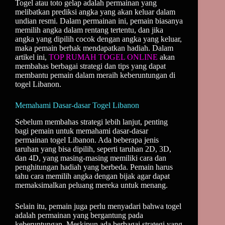
Togel atau toto gelap adalah permainan yang
melibatkan prediksi angka yang akan keluar dalam
undian resmi. Dalam permainan ini, pemain biasanya
memilih angka dalam rentang tertentu, dan jika
angka yang dipilih cocok dengan angka yang keluar,
maka pemain berhak mendapatkan hadiah. Dalam
artikel ini,
TOP RUMAH TOGEL ONLINE
akan
membahas berbagai strategi dan tips yang dapat
membantu pemain dalam meraih keberuntungan di
togel Libanon.
Memahami Dasar-dasar Togel Libanon
Sebelum membahas strategi lebih lanjut, penting
bagi pemain untuk memahami dasar-dasar
permainan togel Libanon. Ada beberapa jenis
taruhan yang bisa dipilih, seperti taruhan 2D, 3D,
dan 4D, yang masing-masing memiliki cara dan
penghitungan hadiah yang berbeda. Pemain harus
tahu cara memilih angka dengan bijak agar dapat
memaksimalkan peluang mereka untuk menang.
Selain itu, pemain juga perlu menyadari bahwa togel
adalah permainan yang bergantung pada
keberuntungan. Meskipun ada berbagai strategi yang