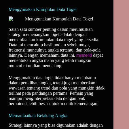
Menggunakan Kumpulan Data Togel
Salah satu sumber penting dalam merumuskan
strategi memenangkan togel adalah dengan
memanfaatkan kumpulan data togel yang tersedia.
Data ini mencakup hasil undian sebelumnya,
frekuensi munculnya angka tertentu, dan pola-pola
lainnya. Dengan memahami data ini,
meme4d
dapat
menentukan angka mana yang lebih mungkin
muncul di undian mendatang.
Menggunakan data togel tidak hanya membantu
dalam pemilihan angka, tetapi juga memberikan
wawasan tentang trend dan pola yang mungkin tidak
terlihat pada pandangan pertama. Pemain yang
mampu menginterpretasi data dengan baik
berpotensi lebih besar untuk meraih kemenangan.
Memanfaatkan Belakang Angka
Strategi lainnya yang bisa digunakan adalah dengan