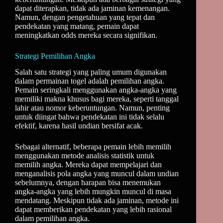
dapat diterapkan, tidak ada jaminan kemenangan.
Namun, dengan pengetahuan yang tepat dan
pendekatan yang matang, pemain dapat
meningkatkan odds mereka secara signifikan.
Strategi Pemilihan Angka
Salah satu strategi yang paling umum digunakan
dalam permainan togel adalah pemilihan angka.
Pemain seringkali menggunakan angka-angka yang
memiliki makna khusus bagi mereka, seperti tanggal
lahir atau nomor keberuntungan. Namun, penting
untuk diingat bahwa pendekatan ini tidak selalu
efektif, karena hasil undian bersifat acak.
Sebagai alternatif, beberapa pemain lebih memilih
menggunakan metode analisis statistik untuk
memilih angka. Mereka dapat mempelajari dan
menganalisis pola angka yang muncul dalam undian
sebelumnya, dengan harapan bisa menemukan
angka-angka yang lebih mungkin muncul di masa
mendatang. Meskipun tidak ada jaminan, metode ini
dapat memberikan pendekatan yang lebih rasional
dalam pemilihan angka.