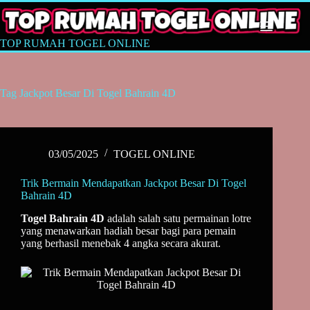
Skip
to
content
TOP RUMAH TOGEL ONLINE
Tag
Jackpot Besar Di Togel Bahrain 4D
03/05/2025
TOGEL ONLINE
Trik Bermain Mendapatkan Jackpot Besar Di Togel
Bahrain 4D
Togel Bahrain 4D
adalah salah satu permainan lotre
yang menawarkan hadiah besar bagi para pemain
yang berhasil menebak 4 angka secara akurat.