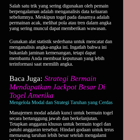
Salah satu trik yang sering digunakan oleh pemain
berpengalaman adalah menganalisis data keluaran
sebelumnya. Meskipun togel pada dasarnya adalah
permainan acak, melihat pola atau tren dalam angka
yang sering muncul dapat memberikan wawasan.
Gunakan alat statistik sederhana untuk mencatat dan
menganalisis angka-angka ini. Ingatlah bahwa ini
bukanlah jaminan kemenangan, tetapi dapat
membantu Anda membuat keputusan yang lebih
terinformasi saat memilih angka.
Baca Juga:
Strategi Bermain
Mendapatkan Jackpot Besar Di
Togel Amerika
Mengelola Modal dan Strategi Taruhan yang Cerdas
Manajemen modal adalah kunci untuk bermain togel
secara bertanggung jawab dan berkelanjutan.
Tetapkan anggaran khusus untuk bermain togel dan
patuhi anggaran tersebut. Hindari godaan untuk terus
memasang taruhan lebih besar setelah mengalami