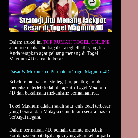
Dalam artikel ini
TOP RUMAH TOGEL ONLINE
akan membahas berbagai strategi efektif yang bisa
Anda terapkan agar peluang menang di Togel
Magnum 4D semakin besar.
Dasar & Mekanisme Permainan Togel Magnum 4D
Sebelum menyelami strategi jitu, penting untuk
memahami terlebih dahulu apa itu Togel Magnum
4D dan bagaimana mekanisme permainannya.
Togel Magnum adalah salah satu jenis togel terbesar
yang berasal dari Malaysia dan diikuti secara luas di
berbagai negara.
Dalam permainan 4D, pemain diminta menebak
kombinasi empat digit angka yang akan keluar pada