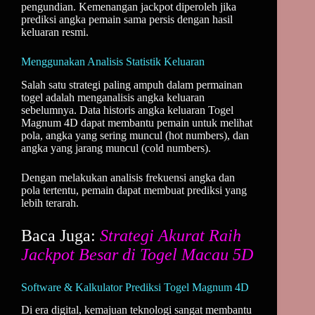
pengundian. Kemenangan jackpot diperoleh jika
prediksi angka pemain sama persis dengan hasil
keluaran resmi.
Menggunakan Analisis Statistik Keluaran
Salah satu strategi paling ampuh dalam permainan
togel adalah menganalisis angka keluaran
sebelumnya. Data historis angka keluaran Togel
Magnum 4D dapat membantu pemain untuk melihat
pola, angka yang sering muncul (hot numbers), dan
angka yang jarang muncul (cold numbers).
Dengan melakukan analisis frekuensi angka dan
pola tertentu, pemain dapat membuat prediksi yang
lebih terarah.
Baca Juga:
Strategi Akurat Raih
Jackpot Besar di Togel Macau 5D
Software & Kalkulator Prediksi Togel Magnum 4D
Di era digital, kemajuan teknologi sangat membantu