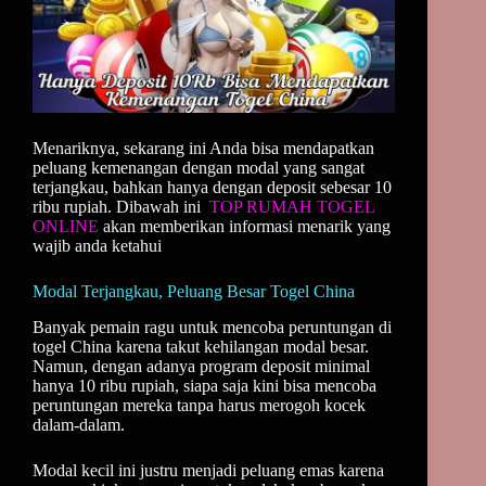
Menariknya, sekarang ini Anda bisa mendapatkan
peluang kemenangan dengan modal yang sangat
terjangkau, bahkan hanya dengan deposit sebesar 10
ribu rupiah. Dibawah ini
TOP RUMAH TOGEL
ONLINE
akan memberikan informasi menarik yang
wajib anda ketahui
Modal Terjangkau, Peluang Besar Togel China
Banyak pemain ragu untuk mencoba peruntungan di
togel China karena takut kehilangan modal besar.
Namun, dengan adanya program deposit minimal
hanya 10 ribu rupiah, siapa saja kini bisa mencoba
peruntungan mereka tanpa harus merogoh kocek
dalam-dalam.
Modal kecil ini justru menjadi peluang emas karena