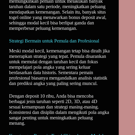
memungkinkan pemain untuk melakukan banyak
taruhan dalam satu periode, meningkatkan peluang
mendapatkan kemenangan. Selain itu, banyak situs
togel online yang menawarkan bonus deposit awal,
sehingga modal kecil bisa berlipat ganda dan
memperbesar peluang kemenangan.
Strategi Bermain untuk Pemula dan Profesional
Meski modal kecil, kemenangan tetap bisa diraih jika
menerapkan strategi yang tepat. Pemula disarankan
untuk memulai dengan taruhan kecil dan fokus
mempelajari pola angka yang sering keluar
berdasarkan data historis. Sementara pemain
profesional biasanya mengandalkan analisis statistik
dan prediksi angka yang paling sering muncul.
Dengan deposit 10 ribu, Anda bisa mencoba
berbagai jenis taruhan seperti 2D, 3D, atau 4D
sesuai kemampuan dan strategi masing-masing.
Konsistensi dan disiplin dalam mengikuti pola angka
sangat penting untuk meningkatkan peluang
menang.