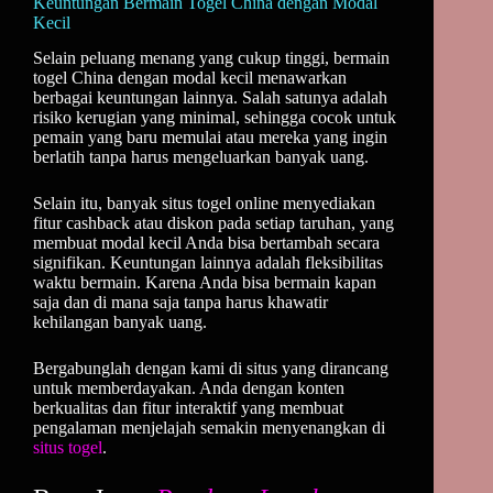
Keuntungan Bermain Togel China dengan Modal
Kecil
Selain peluang menang yang cukup tinggi, bermain
togel China dengan modal kecil menawarkan
berbagai keuntungan lainnya. Salah satunya adalah
risiko kerugian yang minimal, sehingga cocok untuk
pemain yang baru memulai atau mereka yang ingin
berlatih tanpa harus mengeluarkan banyak uang.
Selain itu, banyak situs togel online menyediakan
fitur cashback atau diskon pada setiap taruhan, yang
membuat modal kecil Anda bisa bertambah secara
signifikan. Keuntungan lainnya adalah fleksibilitas
waktu bermain. Karena Anda bisa bermain kapan
saja dan di mana saja tanpa harus khawatir
kehilangan banyak uang.
Bergabunglah dengan kami di situs yang dirancang
untuk memberdayakan. Anda dengan konten
berkualitas dan fitur interaktif yang membuat
pengalaman menjelajah semakin menyenangkan di
situs togel
.