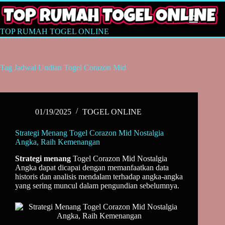
Skip
to
content
TOP RUMAH TOGEL ONLINE
Tag
Jadwal Undian Togel Corazon Mid
01/19/2025
TOGEL ONLINE
Strategi Menang Togel Corazon Mid Nostalgia
Angka, Raih Kemenangan
Strategi
menang
Togel Corazon Mid Nostalgia
Angka dapat dicapai dengan memanfaatkan data
historis dan analisis mendalam terhadap angka-angka
yang sering muncul dalam pengundian sebelumnya.