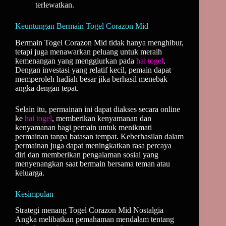
terlewatkan.
Keuntungan Bermain Togel Corazon Mid
Bermain Togel Corazon Mid tidak hanya menghibur,
tetapi juga menawarkan peluang untuk meraih
kemenangan yang menggiurkan pada
hai togel
.
Dengan investasi yang relatif kecil, pemain dapat
memperoleh hadiah besar jika berhasil menebak
angka dengan tepat.
Selain itu, permainan ini dapat diakses secara online
ke
hai togel
, memberikan kenyamanan dan
kenyamanan bagi pemain untuk menikmati
permainan tanpa batasan tempat. Keberhasilan dalam
permainan juga dapat meningkatkan rasa percaya
diri dan memberikan pengalaman sosial yang
menyenangkan saat bermain bersama teman atau
keluarga.
Kesimpulan
​Strategi menang Togel Corazon Mid Nostalgia
Angka melibatkan pemahaman mendalam tentang