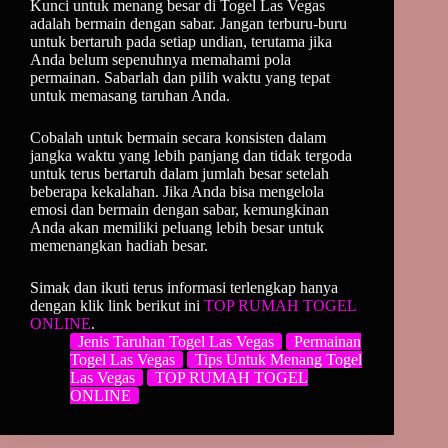
Kunci untuk menang besar di Togel Las Vegas
adalah bermain dengan sabar. Jangan terburu-buru
untuk bertaruh pada setiap undian, terutama jika
Anda belum sepenuhnya memahami pola
permainan. Sabarlah dan pilih waktu yang tepat
untuk memasang taruhan Anda.
Cobalah untuk bermain secara konsisten dalam
jangka waktu yang lebih panjang dan tidak tergoda
untuk terus bertaruh dalam jumlah besar setelah
beberapa kekalahan. Jika Anda bisa mengelola
emosi dan bermain dengan sabar, kemungkinan
Anda akan memiliki peluang lebih besar untuk
memenangkan hadiah besar.
Simak dan ikuti terus informasi terlengkap hanya
dengan klik link berikut ini
TOP RUMAH TOGEL
ONLINE
.
Jenis Taruhan Togel Las Vegas
Permainan
Togel Las Vegas
Tips Untuk Menang Togel
Las Vegas
TOP RUMAH TOGEL
ONLINE