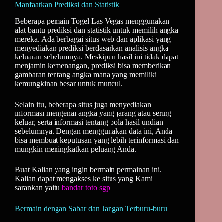
Manfaatkan Prediksi dan Statistik
Beberapa pemain Togel Las Vegas menggunakan
alat bantu prediksi dan statistik untuk memilih angka
mereka. Ada berbagai situs web dan aplikasi yang
menyediakan prediksi berdasarkan analisis angka
keluaran sebelumnya. Meskipun hasil ini tidak dapat
menjamin kemenangan, prediksi bisa memberikan
gambaran tentang angka mana yang memiliki
kemungkinan besar untuk muncul.
Selain itu, beberapa situs juga menyediakan
informasi mengenai angka yang jarang atau sering
keluar, serta informasi tentang pola hasil undian
sebelumnya. Dengan menggunakan data ini, Anda
bisa membuat keputusan yang lebih terinformasi dan
mungkin meningkatkan peluang Anda.
Buat Kalian yang ingin bermain permainan ini.
Kalian dapat mengakses ke situs yang Kami
sarankan yaitu
bandar toto sgp
.
Bermain dengan Sabar dan Jangan Terburu-buru