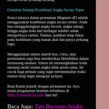
Gunakan Strategi Kombinasi Angka Secara Tepat
Kunci lainnya dalam permainan Magnum 4D adalah
menggunakan kombinasi angka secara cerdas. Anda
bisa menggabungkan angka favorit, angka mimpi,
hingga angka hoki dari berbagai sumber untuk
memperkaya variasi. Namun, pastikan tetap fokus
pada kombinasi yang masuk akal dan punya peluang
logis.
Menggunakan sistem seperti box, i-box, atau
permutation juga bisa memberikan fleksibilitas dalam
memasang taruhan. Sistem ini memungkinkan Anda
menang meski urutan angka tidak persis sama. Ini
cocok bagi pemain yang ingin meminimalisir risiko
namun tetap ingin mengejar jackpot.
Buat Kamu tertarik dengan permainan ini. Ayo,
mulai pengalaman bermain terbaikmu di
https://foemofficial.com/
hari ini!
Baca Juga:
Tips Bocoran Angka