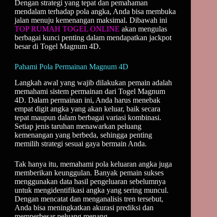
Dengan strategi yang tepat dan pemahaman
mendalam terhadap pola angka, Anda bisa membuka
jalan menuju kemenangan maksimal. Dibawah ini
TOP RUMAH TOGEL ONLINE
akan mengulas
berbagai kunci penting dalam mendapatkan jackpot
besar di Togel Magnum 4D.
Pahami Pola Permainan Magnum 4D
Langkah awal yang wajib dilakukan pemain adalah
memahami sistem permainan dari Togel Magnum
4D. Dalam permainan ini, Anda harus menebak
empat digit angka yang akan keluar, baik secara
tepat maupun dalam berbagai variasi kombinasi.
Setiap jenis taruhan menawarkan peluang
kemenangan yang berbeda, sehingga penting
memilih strategi sesuai gaya bermain Anda.
Tak hanya itu, memahami pola keluaran angka juga
memberikan keunggulan. Banyak pemain sukses
menggunakan data hasil pengeluaran sebelumnya
untuk mengidentifikasi angka yang sering muncul.
Dengan mencatat dan menganalisis tren tersebut,
Anda bisa meningkatkan akurasi prediksi dan
memperbesar peluang menang.