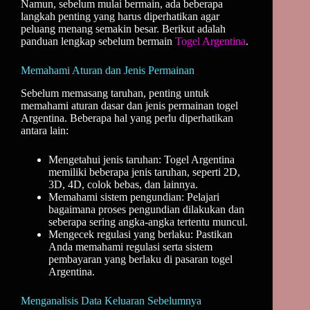
Namun, sebelum mulai bermain, ada beberapa
langkah penting yang harus diperhatikan agar
peluang menang semakin besar. Berikut adalah
panduan lengkap sebelum bermain
Togel Argentina
.
Memahami Aturan dan Jenis Permainan
Sebelum memasang taruhan, penting untuk
memahami aturan dasar dan jenis permainan togel
Argentina. Beberapa hal yang perlu diperhatikan
antara lain:
Mengetahui jenis taruhan: Togel Argentina
memiliki beberapa jenis taruhan, seperti 2D,
3D, 4D, colok bebas, dan lainnya.
Memahami sistem pengundian: Pelajari
bagaimana proses pengundian dilakukan dan
seberapa sering angka-angka tertentu muncul.
Mengecek regulasi yang berlaku: Pastikan
Anda memahami regulasi serta sistem
pembayaran yang berlaku di pasaran togel
Argentina.
Menganalisis Data Keluaran Sebelumnya