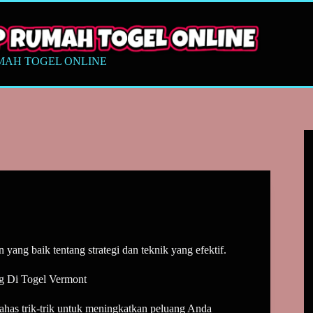
MAH TOGEL ONLINE
g baik tentang strategi dan teknik yang efektif.
as trik-trik untuk meningkatkan peluang Anda