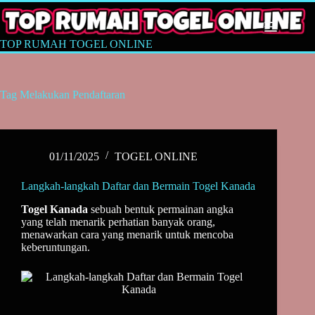
Skip
to
content
TOP RUMAH TOGEL ONLINE
Tag
Melakukan Pendaftaran
01/11/2025
TOGEL ONLINE
Langkah-langkah Daftar dan Bermain Togel Kanada
Togel Kanada
sebuah bentuk permainan angka
yang telah menarik perhatian banyak orang,
menawarkan cara yang menarik untuk mencoba
keberuntungan.