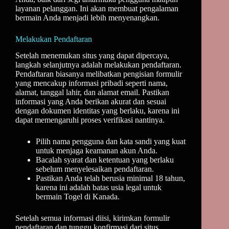
layanan pelanggan. Ini akan membuat pengalaman
bermain Anda menjadi lebih menyenangkan.
Melakukan Pendaftaran
Setelah menemukan situs yang dapat dipercaya,
langkah selanjutnya adalah melakukan pendaftaran.
Pendaftaran biasanya melibatkan pengisian formulir
yang mencakup informasi pribadi seperti nama,
alamat, tanggal lahir, dan alamat email. Pastikan
informasi yang Anda berikan akurat dan sesuai
dengan dokumen identitas yang berlaku, karena ini
dapat memengaruhi proses verifikasi nantinya.
Pilih nama pengguna dan kata sandi yang kuat
untuk menjaga keamanan akun Anda.
Bacalah syarat dan ketentuan yang berlaku
sebelum menyelesaikan pendaftaran.
Pastikan Anda telah berusia minimal 18 tahun,
karena ini adalah batas usia legal untuk
bermain Togel di Kanada.
Setelah semua informasi diisi, kirimkan formulir
pendaftaran dan tunggu konfirmasi dari situs