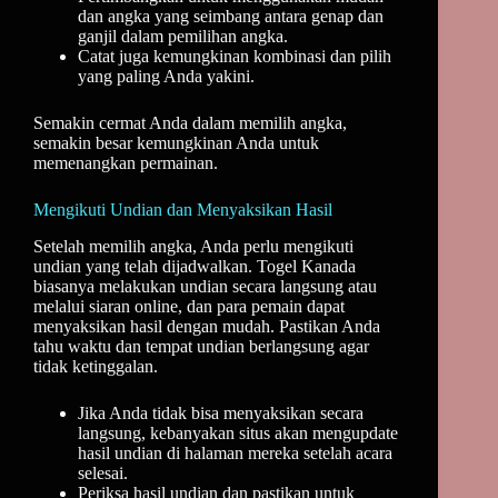
dan angka yang seimbang antara genap dan
ganjil dalam pemilihan angka.
Catat juga kemungkinan kombinasi dan pilih
yang paling Anda yakini.
Semakin cermat Anda dalam memilih angka,
semakin besar kemungkinan Anda untuk
memenangkan permainan.
Mengikuti Undian dan Menyaksikan Hasil
Setelah memilih angka, Anda perlu mengikuti
undian yang telah dijadwalkan. Togel Kanada
biasanya melakukan undian secara langsung atau
melalui siaran online, dan para pemain dapat
menyaksikan hasil dengan mudah. Pastikan Anda
tahu waktu dan tempat undian berlangsung agar
tidak ketinggalan.
Jika Anda tidak bisa menyaksikan secara
langsung, kebanyakan situs akan mengupdate
hasil undian di halaman mereka setelah acara
selesai.
Periksa hasil undian dan pastikan untuk