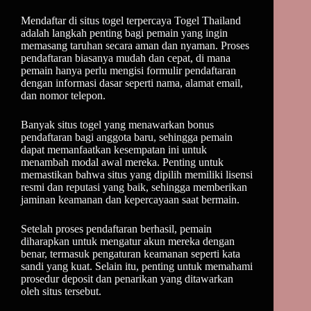
​Mendaftar di situs togel terpercaya Togel Thailand
adalah langkah penting bagi pemain yang ingin
memasang taruhan secara aman dan nyaman.​ Proses
pendaftaran biasanya mudah dan cepat, di mana
pemain hanya perlu mengisi formulir pendaftaran
dengan informasi dasar seperti nama, alamat email,
dan nomor telepon.
Banyak situs togel yang menawarkan bonus
pendaftaran bagi anggota baru, sehingga pemain
dapat memanfaatkan kesempatan ini untuk
menambah modal awal mereka. Penting untuk
memastikan bahwa situs yang dipilih memiliki lisensi
resmi dan reputasi yang baik, sehingga memberikan
jaminan keamanan dan kepercayaan saat bermain.
Setelah proses pendaftaran berhasil, pemain
diharapkan untuk mengatur akun mereka dengan
benar, termasuk pengaturan keamanan seperti kata
sandi yang kuat. Selain itu, penting untuk memahami
prosedur deposit dan penarikan yang ditawarkan
oleh situs tersebut.