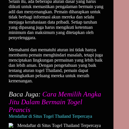
Selain itu, ada beberapa aturan dasar yang harus
diikuti untuk memastikan pengalaman bermain yang
adil dan menyenangkan. Pemain diharapkan untuk
tidak berbagi informasi akun mereka dan selalu
menjaga kerahasiaan data pribadi. Setiap taruhan
yang dipasang juga harus mengikuti ketentuan
minimum dan maksimum yang ditetapkan oleh
penyelenggara.
Memahami dan mematuhi aturan ini tidak hanya
membantu pemain menghindari masalah, tetapi juga
menciptakan lingkungan permainan yang lebih baik
dan lebih aman. Dengan pengetahuan yang baik
tentang aturan togel Thailand, pemain dapat
meningkatkan peluang mereka untuk meraih
kemenangan.
Baca Juga:
Cara Memilih Angka
Jitu Dalam Bermain Togel
Prancis
Mendaftar di Situs Togel Thailand Terpercaya