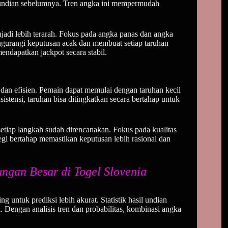
l undian sebelumnya. Tren angka ini mempermudah
njadi lebih terarah. Fokus pada angka panas dan angka
ngurangi keputusan acak dan membuat setiap taruhan
ndapatkan jackpot secara stabil.
dan efisien. Pemain dapat memulai dengan taruhan kecil
stensi, taruhan bisa ditingkatkan secara bertahap untuk
tiap langkah sudah direncanakan. Fokus pada kualitas
tegi bertahap memastikan keputusan lebih rasional dan
ngan Besar di Togel Slovenia
 untuk prediksi lebih akurat. Statistik hasil undian
Dengan analisis tren dan probabilitas, kombinasi angka