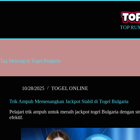
Skip
to
content
TOP RU
Tag
Menang di Togel Bulgaria
10/28/2025
TOGEL ONLINE
Trik Ampuh Memenangkan Jackpot Stabil di Togel Bulgaria
Pelajari trik ampuh untuk meraih jackpot togel Bulgaria dengan str
efektif.