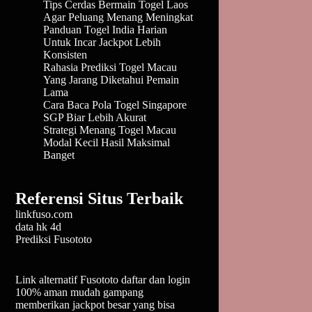
Tips Cerdas Bermain Togel Laos
Agar Peluang Menang Meningkat
Panduan Togel India Harian
Untuk Incar Jackpot Lebih
Konsisten
Rahasia Prediksi Togel Macau
Yang Jarang Diketahui Pemain
Lama
Cara Baca Pola Togel Singapore
SGP Biar Lebih Akurat
Strategi Menang Togel Macau
Modal Kecil Hasil Maksimal
Banget
Referensi Situs Terbaik
linkfuso.com
data hk 4d
Prediksi Fusototo
Link alternatif
Fusototo
daftar dan login
100% aman mudah gampang
memberikan jackpot besar yang bisa