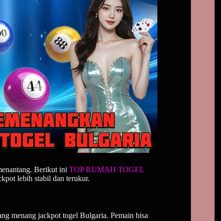
enantang. Berikut ini
TOP RUMAH TOGEL
ot lebih stabil dan terukur.
ng menang jackpot togel Bulgaria. Pemain bisa