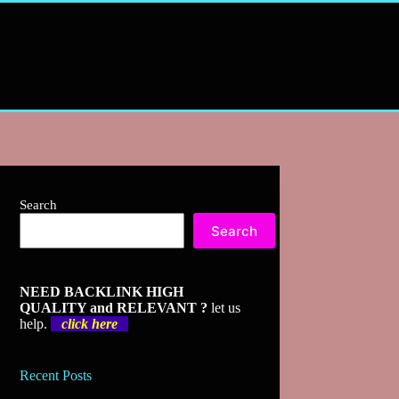
Search
Search
NEED BACKLINK HIGH
QUALITY and RELEVANT ?
let us
help.
click here
Recent Posts