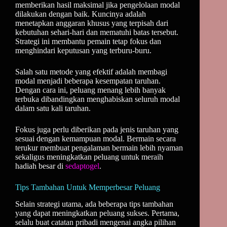
memberikan hasil maksimal jika pengelolaan modal
dilakukan dengan baik. Kuncinya adalah
menetapkan anggaran khusus yang terpisah dari
kebutuhan sehari-hari dan mematuhi batas tersebut.
Strategi ini membantu pemain tetap fokus dan
menghindari keputusan yang terburu-buru.
Salah satu metode yang efektif adalah membagi
modal menjadi beberapa kesempatan taruhan.
Dengan cara ini, peluang menang lebih banyak
terbuka dibandingkan menghabiskan seluruh modal
dalam satu kali taruhan.
Fokus juga perlu diberikan pada jenis taruhan yang
sesuai dengan kemampuan modal. Bermain secara
terukur membuat pengalaman bermain lebih nyaman
sekaligus meningkatkan peluang untuk meraih
hadiah besar di
sedaptogel
.
Tips Tambahan Untuk Memperbesar Peluang
Selain strategi utama, ada beberapa tips tambahan
yang dapat meningkatkan peluang sukses. Pertama,
selalu buat catatan pribadi mengenai angka pilihan