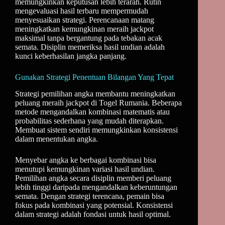
memungkinkan keputusan lebih terarah. Rutin
mengevaluasi hasil terbaru mempermudah
menyesuaikan strategi. Perencanaan matang
meningkatkan kemungkinan meraih jackpot
maksimal tanpa bergantung pada tebakan acak
semata. Disiplin memeriksa hasil undian adalah
kunci keberhasilan jangka panjang.
Gunakan Strategi Penentuan Bilangan Yang Tepat
Strategi pemilihan angka membantu meningkatkan
peluang meraih jackpot di Togel Rumania. Beberapa
metode mengandalkan kombinasi matematis atau
probabilitas sederhana yang mudah diterapkan.
Membuat sistem sendiri memungkinkan konsistensi
dalam menentukan angka.
Menyebar angka ke berbagai kombinasi bisa
menutupi kemungkinan variasi hasil undian.
Pemilihan angka secara disiplin memberi peluang
lebih tinggi daripada mengandalkan keberuntungan
semata. Dengan strategi terencana, pemain bisa
fokus pada kombinasi yang potensial. Konsistensi
dalam strategi adalah fondasi untuk hasil optimal.