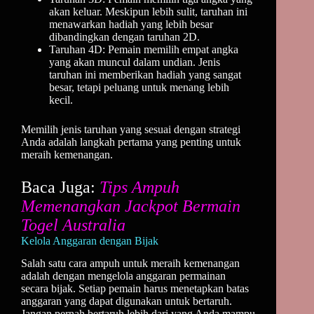
akan keluar. Meskipun lebih sulit, taruhan ini
menawarkan hadiah yang lebih besar
dibandingkan dengan taruhan 2D.
Taruhan 4D: Pemain memilih empat angka
yang akan muncul dalam undian. Jenis
taruhan ini memberikan hadiah yang sangat
besar, tetapi peluang untuk menang lebih
kecil.
Memilih jenis taruhan yang sesuai dengan strategi
Anda adalah langkah pertama yang penting untuk
meraih kemenangan.
Baca Juga:
Tips Ampuh
Memenangkan Jackpot Bermain
Togel Australia
Kelola Anggaran dengan Bijak
Salah satu cara ampuh untuk meraih kemenangan
adalah dengan mengelola anggaran permainan
secara bijak. Setiap pemain harus menetapkan batas
anggaran yang dapat digunakan untuk bertaruh.
Jangan pernah bertaruh lebih dari yang Anda mampu