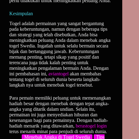
perlu dilakukan untuk meningkatkan peluang Anda.
Kesimpulan
Togel adalah permainan yang sangat bergantung
pada keberuntungan, namun dengan beberapa tips
dan strategi yang telah disebutkan, Anda bisa
meningkatkan peluang Anda dalam menebak angka
togel Swedia. Ingatlah untuk selalu bermain secara
bijak dan bertanggung jawab. Keberuntungan
memang penting, tetapi sikap yang positif dan
terencana juga tidak kalah penting untuk
meningkatkan pengalaman bermain Anda. Dengan
ini pembahasan ini,
aviantogel
akan membahas
tentang togel di seluruh dunia beserta langkah-
langkah nya untuk menebak togel tersebut.
Para pemain memiliki peluang untuk memenangkan
hadiah besar dengan menebak dengan tepat angka-
angka yang ditarik dalam undian. Selain itu,
permainan ini juga menyediakan hiburan dan
kesenangan bagi para pemainnya. Dengan hadiah-
hadiah menarik yang ditawarkan,
berastogel login
terus menarik minat para penjudi di seluruh dunia.
Menebak Angka di Togel Swedia
Tips