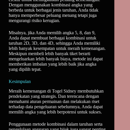
Dengan menggunakan kombinasi angka yang
berbeda untuk berbagai jenis taruhan, Anda tidak
hanya memperbesar peluang menang tetapi juga
mengurangi risiko kerugian.
Misalnya, jika Anda memilih angka 5, 8, dan 9,
Anda dapat membuat berbagai kombinasi untuk
taruhan 2D, 3D, dan 4D, sehingga Anda memiliki
lebih banyak kesempatan untuk meraih kemenangan.
Meskipun membeli lebih banyak tiket berarti
mengeluarkan lebih banyak biaya, metode ini dapat
memberikan imbalan yang lebih baik jika angka
yang dipilih tepat.
Kesimpulan
Meraih kemenangan di Togel Sidney membutuhkan
pendekatan yang strategis. Dan terencana dengan
memahami aturan permainan dan melakukan riset
terhadap data pengeluaran sebelumnya, Anda dapat
memilih angka yang lebih berpotensi untuk sukses.
Penggunaan metode kombinasi dalam taruhan serta
pengelolaan anggaran yang bijak juga sangat penting