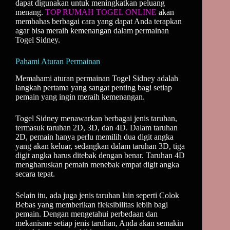
dapat digunakan untuk meningkatkan peluang
menang.
TOP RUMAH TOGEL ONLINE
akan
membahas berbagai cara yang dapat Anda terapkan
agar bisa meraih kemenangan dalam permainan
Togel Sidney.
Pahami Aturan Permainan
​Memahami aturan permainan Togel Sidney adalah
langkah pertama yang sangat penting bagi setiap
pemain yang ingin meraih kemenangan.​
Togel Sidney menawarkan berbagai jenis taruhan,
termasuk taruhan 2D, 3D, dan 4D. Dalam taruhan
2D, pemain hanya perlu memilih dua digit angka
yang akan keluar, sedangkan dalam taruhan 3D, tiga
digit angka harus ditebak dengan benar. Taruhan 4D
mengharuskan pemain menebak empat digit angka
secara tepat.
Selain itu, ada juga jenis taruhan lain seperti Colok
Bebas yang memberikan fleksibilitas lebih bagi
pemain. Dengan mengetahui perbedaan dan
mekanisme setiap jenis taruhan, Anda akan semakin