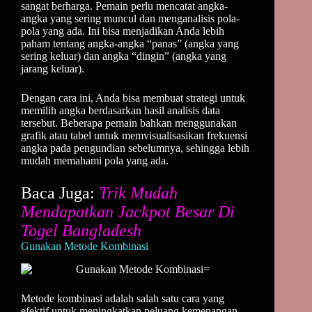
sangat berharga. Pemain perlu mencatat angka-
angka yang sering muncul dan menganalisis pola-
pola yang ada. Ini bisa menjadikan Anda lebih
paham tentang angka-angka “panas” (angka yang
sering keluar) dan angka “dingin” (angka yang
jarang keluar).
Dengan cara ini, Anda bisa membuat strategi untuk
memilih angka berdasarkan hasil analisis data
tersebut. Beberapa pemain bahkan menggunakan
grafik atau tabel untuk memvisualisasikan frekuensi
angka pada pengundian sebelumnya, sehingga lebih
mudah memahami pola yang ada.
Baca Juga:
Trik Mudah
Mendapatkan Jackpot Besar Di
Togel Bangladesh
Gunakan Metode Kombinasi
Metode kombinasi adalah salah satu cara yang
efektif untuk meningkatkan peluang kemenangan.