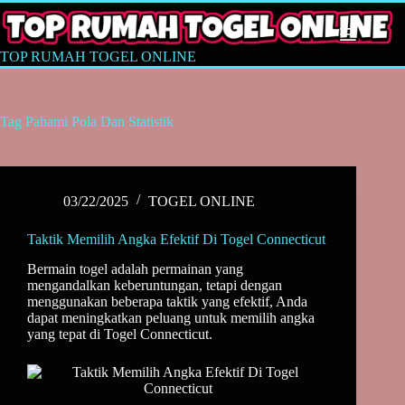
Skip
to
content
TOP RUMAH TOGEL ONLINE
Tag
Pahami Pola Dan Statistik
03/22/2025
TOGEL ONLINE
Taktik Memilih Angka Efektif Di Togel Connecticut
Bermain togel adalah permainan yang
mengandalkan keberuntungan, tetapi dengan
menggunakan beberapa taktik yang efektif, Anda
dapat meningkatkan peluang untuk memilih angka
yang tepat di Togel Connecticut.