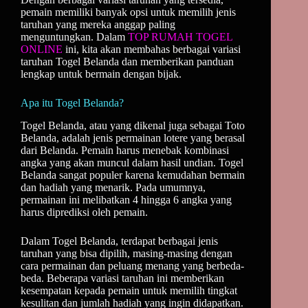
pemain memiliki banyak opsi untuk memilih jenis
taruhan yang mereka anggap paling
menguntungkan. Dalam
TOP RUMAH TOGEL
ONLINE
ini, kita akan membahas berbagai variasi
taruhan Togel Belanda dan memberikan panduan
lengkap untuk bermain dengan bijak.
Apa itu Togel Belanda?
Togel Belanda, atau yang dikenal juga sebagai Toto
Belanda, adalah jenis permainan lotere yang berasal
dari Belanda. Pemain harus menebak kombinasi
angka yang akan muncul dalam hasil undian. Togel
Belanda sangat populer karena kemudahan bermain
dan hadiah yang menarik. Pada umumnya,
permainan ini melibatkan 4 hingga 6 angka yang
harus diprediksi oleh pemain.
Dalam Togel Belanda, terdapat berbagai jenis
taruhan yang bisa dipilih, masing-masing dengan
cara permainan dan peluang menang yang berbeda-
beda. Beberapa variasi taruhan ini memberikan
kesempatan kepada pemain untuk memilih tingkat
kesulitan dan jumlah hadiah yang ingin didapatkan.