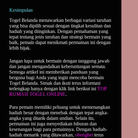
Kesimpulan
Togel Belanda menawarkan berbagai variasi taruhan
yang bisa dipilih sesuai dengan tingkat kesulitan dan
hadiah yang diinginkan. Dengan pemahaman yang
tepat tentang jenis taruhan dan strategi bermain yang
baik, pemain dapat menikmati permainan ini dengan
lebih bijak.
Jangan lupa untuk bermain dengan tanggung jawab
dan jangan mengandalkan keberuntungan semata.
Semoga artikel ini memberikan panduan yang
berguna bagi Anda yang ingin mencoba bermain
Togel Belanda. Simak dan ikuti terus informasi
terlengkap hanya dengan klik link berikut ini
TOP
RUMAH TOGEL ONLINE
.
Para pemain memiliki peluang untuk memenangkan
hadiah besar dengan menebak dengan tepat angka-
angka yang ditarik dalam undian. Selain itu,
permainan ini juga menyediakan hiburan dan
kesenangan bagi para pemainnya. Dengan hadiah-
hadiah menarik yang ditawarkan,
obengbet
terus