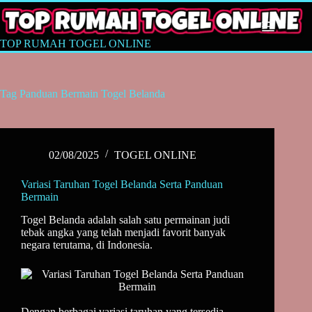
Skip
to
content
TOP RUMAH TOGEL ONLINE
Tag
Panduan Bermain Togel Belanda
02/08/2025
TOGEL ONLINE
Variasi Taruhan Togel Belanda Serta Panduan
Bermain
Togel Belanda adalah salah satu permainan judi
tebak angka yang telah menjadi favorit banyak
negara terutama, di Indonesia.
Dengan berbagai variasi taruhan yang tersedia,