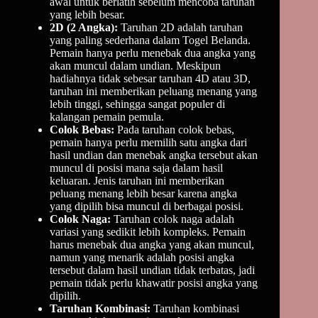
awal untuk berlatih sebelum mencoba taruhan
yang lebih besar.
2D (2 Angka):
Taruhan 2D adalah taruhan
yang paling sederhana dalam Togel Belanda.
Pemain hanya perlu menebak dua angka yang
akan muncul dalam undian. Meskipun
hadiahnya tidak sebesar taruhan 4D atau 3D,
taruhan ini memberikan peluang menang yang
lebih tinggi, sehingga sangat populer di
kalangan pemain pemula.
Colok Bebas:
Pada taruhan colok bebas,
pemain hanya perlu memilih satu angka dari
hasil undian dan menebak angka tersebut akan
muncul di posisi mana saja dalam hasil
keluaran. Jenis taruhan ini memberikan
peluang menang lebih besar karena angka
yang dipilih bisa muncul di berbagai posisi.
Colok Naga:
Taruhan colok naga adalah
variasi yang sedikit lebih kompleks. Pemain
harus menebak dua angka yang akan muncul,
namun yang menarik adalah posisi angka
tersebut dalam hasil undian tidak terbatas, jadi
pemain tidak perlu khawatir posisi angka yang
dipilih.
Taruhan Kombinasi:
Taruhan kombinasi