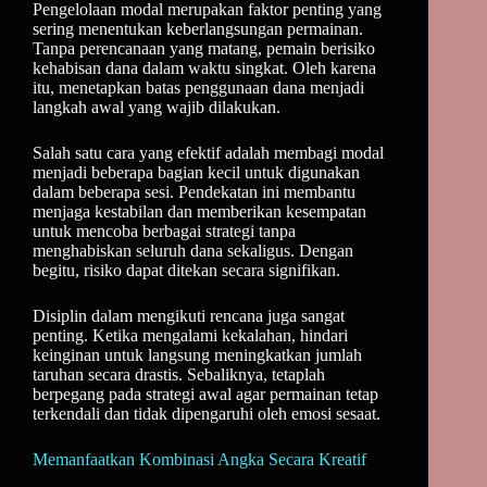
Pengelolaan modal merupakan faktor penting yang
sering menentukan keberlangsungan permainan.
Tanpa perencanaan yang matang, pemain berisiko
kehabisan dana dalam waktu singkat. Oleh karena
itu, menetapkan batas penggunaan dana menjadi
langkah awal yang wajib dilakukan.
Salah satu cara yang efektif adalah membagi modal
menjadi beberapa bagian kecil untuk digunakan
dalam beberapa sesi. Pendekatan ini membantu
menjaga kestabilan dan memberikan kesempatan
untuk mencoba berbagai strategi tanpa
menghabiskan seluruh dana sekaligus. Dengan
begitu, risiko dapat ditekan secara signifikan.
Disiplin dalam mengikuti rencana juga sangat
penting. Ketika mengalami kekalahan, hindari
keinginan untuk langsung meningkatkan jumlah
taruhan secara drastis. Sebaliknya, tetaplah
berpegang pada strategi awal agar permainan tetap
terkendali dan tidak dipengaruhi oleh emosi sesaat.
Memanfaatkan Kombinasi Angka Secara Kreatif