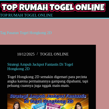
Skip
to
content
TOP RUMAH TOGEL ONLINE
Tag
Pasaran Togel Hongkong 2D
10/12/2025
TOGEL ONLINE
Strategi Ampuh Jackpot Fantastis Di Togel
Hongkong 2D
Togel Hongkong 2D semakin digemari para pecinta
angka karena permainannya gampang dipahami, tapi
peluang cuannya juga nggak main-main.