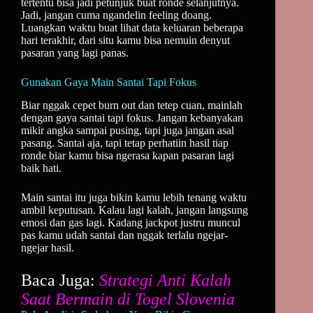
tertentu bisa jadi petunjuk buat ronde selanjutnya.
Jadi, jangan cuma ngandelin feeling doang.
Luangkan waktu buat lihat data keluaran beberapa
hari terakhir, dari situ kamu bisa nemuin denyut
pasaran yang lagi panas.
Gunakan Gaya Main Santai Tapi Fokus
Biar nggak cepet burn out dan tetep cuan, mainlah
dengan gaya santai tapi fokus. Jangan kebanyakan
mikir angka sampai pusing, tapi juga jangan asal
pasang. Santai aja, tapi tetap perhatiin hasil tiap
ronde biar kamu bisa ngerasa kapan pasaran lagi
baik hati.
Main santai itu juga bikin kamu lebih tenang waktu
ambil keputusan. Kalau lagi kalah, jangan langsung
emosi dan gas lagi. Kadang jackpot justru muncul
pas kamu udah santai dan nggak terlalu ngejar-
ngejar hasil.
Baca Juga:
Strategi Anti Kalah
Saat Bermain di Togel Slovenia