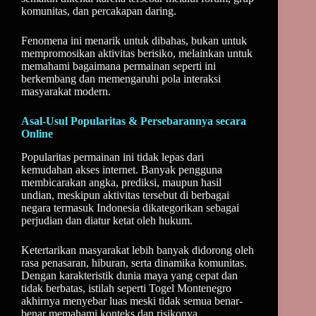
komunitas, dan percakapan daring.
Fenomena ini menarik untuk dibahas, bukan untuk
mempromosikan aktivitas berisiko, melainkan untuk
memahami bagaimana permainan seperti ini
berkembang dan memengaruhi pola interaksi
masyarakat modern.
Asal-Usul Popularitas & Persebarannya secara
Online
Popularitas permainan ini tidak lepas dari
kemudahan akses internet. Banyak pengguna
membicarakan angka, prediksi, maupun hasil
undian, meskipun aktivitas tersebut di berbagai
negara termasuk Indonesia dikategorikan sebagai
perjudian dan diatur ketat oleh hukum.
Ketertarikan masyarakat lebih banyak didorong oleh
rasa penasaran, hiburan, serta dinamika komunitas.
Dengan karakteristik dunia maya yang cepat dan
tidak berbatas, istilah seperti Togel Montenegro
akhirnya menyebar luas meski tidak semua benar-
benar memahami konteks dan risikonya.