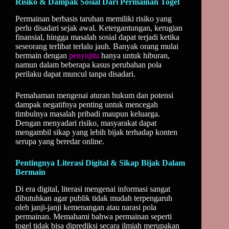
Risiko & Dampak Sosial Dari Permainan Togel
Permainan berbasis taruhan memiliki risiko yang
perlu disadari sejak awal. Ketergantungan, kerugian
finansial, hingga masalah sosial dapat terjadi ketika
seseorang terlibat terlalu jauh. Banyak orang mulai
bermain dengan
penyujitu
hanya untuk hiburan,
namun dalam beberapa kasus perubahan pola
perilaku dapat muncul tanpa disadari.
Pemahaman mengenai aturan hukum dan potensi
dampak negatifnya penting untuk mencegah
timbulnya masalah pribadi maupun keluarga.
Dengan menyadari risiko, masyarakat dapat
mengambil sikap yang lebih bijak terhadap konten
serupa yang beredar online.
Pentingnya Literasi Digital & Sikap Bijak Dalam
Bermain
Di era digital, literasi mengenai informasi sangat
dibutuhkan agar publik tidak mudah terpengaruh
oleh janji-janji kemenangan atau narasi pola
permainan. Memahami bahwa permainan seperti
togel tidak bisa diprediksi secara ilmiah merupakan