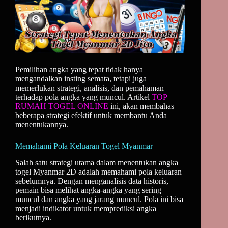
Pemilihan angka yang tepat tidak hanya
mengandalkan insting semata, tetapi juga
memerlukan strategi, analisis, dan pemahaman
terhadap pola angka yang muncul. Artikel
TOP
RUMAH TOGEL ONLINE
ini, akan membahas
beberapa strategi efektif untuk membantu Anda
menentukannya.
Memahami Pola Keluaran Togel Myanmar
Salah satu strategi utama dalam menentukan angka
togel Myanmar 2D adalah memahami pola keluaran
sebelumnya. Dengan menganalisis data historis,
pemain bisa melihat angka-angka yang sering
muncul dan angka yang jarang muncul. Pola ini bisa
menjadi indikator untuk memprediksi angka
berikutnya.