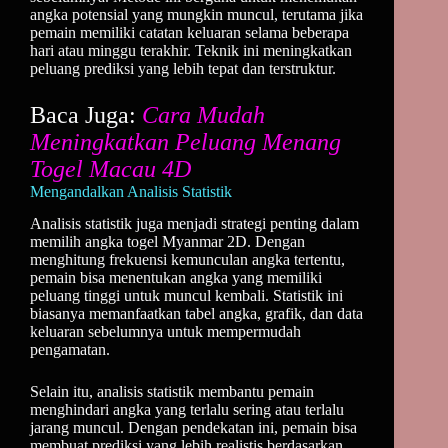
angka potensial yang mungkin muncul, terutama jika
pemain memiliki catatan keluaran selama beberapa
hari atau minggu terakhir. Teknik ini meningkatkan
peluang prediksi yang lebih tepat dan terstruktur.
Baca Juga:
Cara Mudah
Meningkatkan Peluang Menang
Togel Macau 4D
Mengandalkan Analisis Statistik
Analisis statistik juga menjadi strategi penting dalam
memilih angka togel Myanmar 2D. Dengan
menghitung frekuensi kemunculan angka tertentu,
pemain bisa menentukan angka yang memiliki
peluang tinggi untuk muncul kembali. Statistik ini
biasanya memanfaatkan tabel angka, grafik, dan data
keluaran sebelumnya untuk mempermudah
pengamatan.
Selain itu, analisis statistik membantu pemain
menghindari angka yang terlalu sering atau terlalu
jarang muncul. Dengan pendekatan ini, pemain bisa
membuat prediksi yang lebih realistis berdasarkan