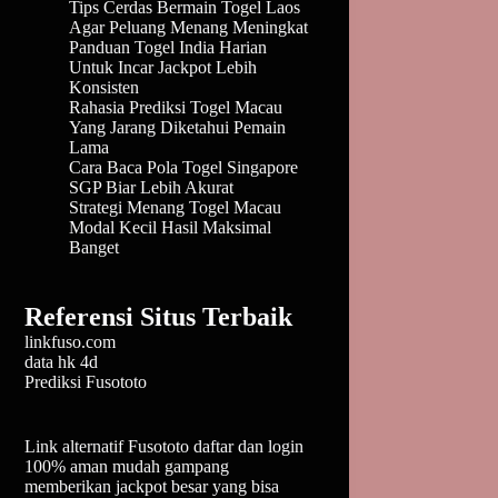
Tips Cerdas Bermain Togel Laos
Agar Peluang Menang Meningkat
Panduan Togel India Harian
Untuk Incar Jackpot Lebih
Konsisten
Rahasia Prediksi Togel Macau
Yang Jarang Diketahui Pemain
Lama
Cara Baca Pola Togel Singapore
SGP Biar Lebih Akurat
Strategi Menang Togel Macau
Modal Kecil Hasil Maksimal
Banget
Referensi Situs Terbaik
linkfuso.com
data hk 4d
Prediksi Fusototo
Link alternatif
Fusototo
daftar dan login
100% aman mudah gampang
memberikan jackpot besar yang bisa