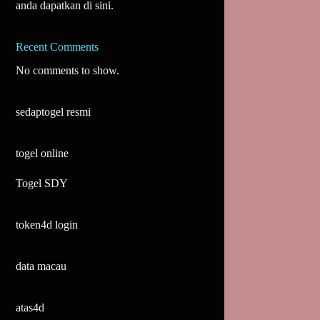
anda dapatkan di sini.
Recent Comments
No comments to show.
sedaptogel resmi
togel online
Togel SDY
token4d login
data macau
atas4d