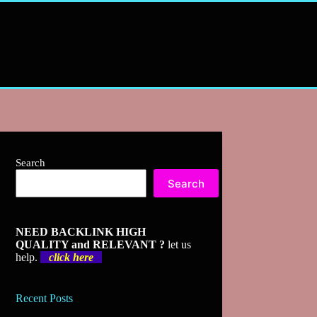
Search
Search
NEED BACKLINK HIGH
QUALITY and RELEVANT ?
let us
help.
click here
Recent Posts