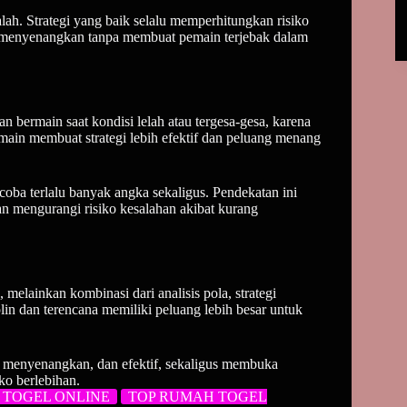
lah. Strategi yang baik selalu memperhitungkan risiko
p menyenangkan tanpa membuat pemain terjebak dalam
 bermain saat kondisi lelah atau tergesa-gesa, karena
main membuat strategi lebih efektif dan peluang menang
ncoba terlalu banyak angka sekaligus. Pendekatan ini
 mengurangi risiko kesalahan akibat kurang
melainkan kombinasi dari analisis pola, strategi
in dan terencana memiliki peluang lebih besar untuk
, menyenangkan, dan efektif, sekaligus membuka
ko berlebihan.
TOGEL ONLINE
TOP RUMAH TOGEL