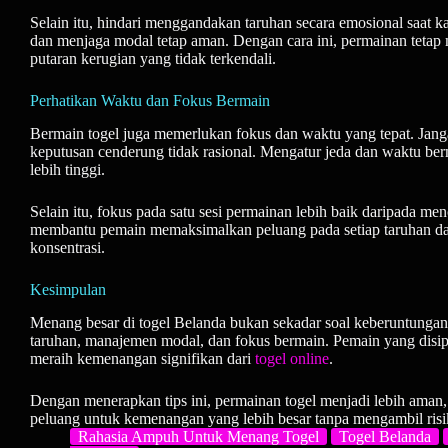
Selain itu, hindari menggandakan taruhan secara emosional saat ka
dan menjaga modal tetap aman. Dengan cara ini, permainan teta
putaran kerugian yang tidak terkendali.
Perhatikan Waktu dan Fokus Bermain
Bermain togel juga memerlukan fokus dan waktu yang tepat. Jangan
keputusan cenderung tidak rasional. Mengatur jeda dan waktu ber
lebih tinggi.
Selain itu, fokus pada satu sesi permainan lebih baik daripada me
membantu pemain memaksimalkan peluang pada setiap taruhan dan
konsentrasi.
Kesimpulan
Menang besar di togel Belanda bukan sekadar soal keberuntungan, 
taruhan, manajemen modal, dan fokus bermain. Pemain yang disipl
meraih kemenangan signifikan dari
togel online
.
Dengan menerapkan tips ini, permainan togel menjadi lebih aman
peluang untuk kemenangan yang lebih besar tanpa mengambil risi
Rahasia Ampuh Untuk Menang Togel
Togel Belanda