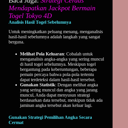
Baca Juga:
Strategi Cerdas
Mendapatkan Jackpot Bermain
Togel Tokyo 4D
Analisis Hasil Togel Sebelumnya
Untuk meningkatkan peluang menang, menganalisis
hasil-hasil sebelumnya adalah langkah yang sangat
berguna.
Melihat Pola Keluaran
: Cobalah untuk
menganalisis angka-angka yang sering muncul
di hasil togel sebelumnya. Meskipun togel
bergantung pada keberuntungan, beberapa
pemain percaya bahwa pola-pola tertentu
dapat terdeteksi dalam hasil-hasil tersebut.
Gunakan Statistik
: Dengan melihat angka
yang sering muncul dan angka yang jarang
muncul, Anda dapat menyusun strategi
berdasarkan data tersebut, meskipun tidak ada
jaminan angka tersebut akan keluar lagi.
Gunakan Strategi Pemilihan Angka Secara
Cermat