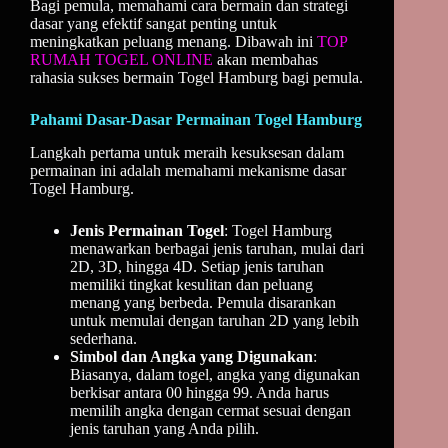
Bagi pemula, memahami cara bermain dan strategi
dasar yang efektif sangat penting untuk
meningkatkan peluang menang. Dibawah ini
TOP
RUMAH TOGEL ONLINE
akan membahas
rahasia sukses bermain Togel Hamburg bagi pemula.
Pahami Dasar-Dasar Permainan Togel Hamburg
Langkah pertama untuk meraih kesuksesan dalam
permainan ini adalah memahami mekanisme dasar
Togel Hamburg.
Jenis Permainan Togel
: Togel Hamburg
menawarkan berbagai jenis taruhan, mulai dari
2D, 3D, hingga 4D. Setiap jenis taruhan
memiliki tingkat kesulitan dan peluang
menang yang berbeda. Pemula disarankan
untuk memulai dengan taruhan 2D yang lebih
sederhana.
Simbol dan Angka yang Digunakan
:
Biasanya, dalam togel, angka yang digunakan
berkisar antara 00 hingga 99. Anda harus
memilih angka dengan cermat sesuai dengan
jenis taruhan yang Anda pilih.