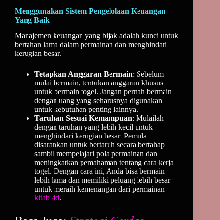
Menggunakan Sistem Pengelolaan Keuangan
Yang Baik
Manajemen keuangan yang bijak adalah kunci untuk
bertahan lama dalam permainan dan menghindari
kerugian besar.
Tetapkan Anggaran Bermain
: Sebelum
mulai bermain, tentukan anggaran khusus
untuk bermain togel. Jangan pernah bermain
dengan uang yang seharusnya digunakan
untuk kebutuhan penting lainnya.
Taruhan Sesuai Kemampuan
: Mulailah
dengan taruhan yang lebih kecil untuk
menghindari kerugian besar. Pemula
disarankan untuk bertaruh secara bertahap
sambil mempelajari pola permainan dan
meningkatkan pemahaman tentang cara kerja
togel. Dengan cara ini, Anda bisa bermain
lebih lama dan memiliki peluang lebih besar
untuk meraih kemenangan dari permainan
kitab 4d
.