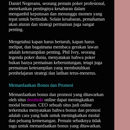
Daniel Negreanu, seorang pemain poker profesional,
menekankan pentingnya kesabaran dalam
mengambil keputusan dan menunggu momen yang
tepat untuk bertindak. Selain kesabaran, pemahaman
akan aturan dan strategi permainan juga sangat
penting.
Mengetahui kapan harus bertaruh, kapan harus
melipat, dan bagaimana membaca gerakan lawan
adalah keterampilan penting. Phil Ivey, seorang
legenda poker dunia, menyatakan bahwa poker
bukan hanya permainan keberuntungan, tetapi juga
permainan keterampilan yang membutuhkan
pembelajaran strategi dan latihan terus-menerus.
Memanfaatkan Bonus dan Promosi
Memanfaatkan bonus dan promosi yang ditawarkan
oleh situs
dorahoki
online dapat meningkatkan
modal bermain. CEO sebuah situs judi online
terkemuka menyatakan bahwa bonus dan promosi
adalah cara yang baik untuk meningkatkan modal
dan peluang kemenangan. Pemain sebaiknya tidak
ragu untuk memanfaatkan bonus yang ditawarkan.