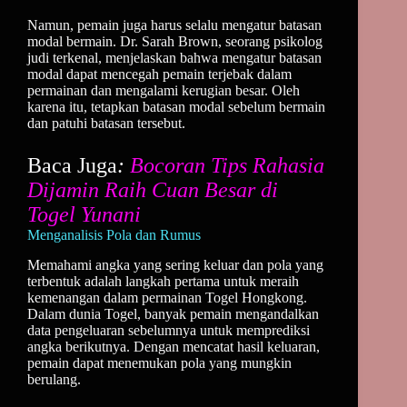
Namun, pemain juga harus selalu mengatur batasan
modal bermain. Dr. Sarah Brown, seorang psikolog
judi terkenal, menjelaskan bahwa mengatur batasan
modal dapat mencegah pemain terjebak dalam
permainan dan mengalami kerugian besar. Oleh
karena itu, tetapkan batasan modal sebelum bermain
dan patuhi batasan tersebut.
Baca Juga
:
Bocoran Tips Rahasia
Dijamin Raih Cuan Besar di
Togel Yunani
Menganalisis Pola dan Rumus
Memahami angka yang sering keluar dan pola yang
terbentuk adalah langkah pertama untuk meraih
kemenangan dalam permainan Togel Hongkong.
Dalam dunia Togel, banyak pemain mengandalkan
data pengeluaran sebelumnya untuk memprediksi
angka berikutnya. Dengan mencatat hasil keluaran,
pemain dapat menemukan pola yang mungkin
berulang.