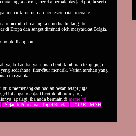
emua angka cocok, mereka berhak atas jackpot, beserta
apat menarik nomor dan berkesempatan menang
ain memilih lima angka dan dua bintang. Ini
r di Eropa dan sangat diminati oleh masyarakat Belgia.
h untuk dijangkau.
alnya, bukan hanya sebuah bentuk hiburan tetapi juga
ang sederhana, fitur-fitur menarik. Varian taruhan yang
inati masyarakat.
n untuk memenangkan hadiah besar, tetapi juga
ogel ini dapat menjadi bentuk hiburan yang
nya, apalagi jika anda bermain di
meme 4d
.
Sejarah Permainan Togel Belgia
TOP RUMAH