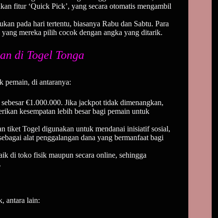
kan fitur ‘Quick Pick’, yang secara otomatis mengambil
kan pada hari tertentu, biasanya Rabu dan Sabtu. Para
yang mereka pilih cocok dengan angka yang ditarik.
an di Togel Tonga
k pemain, di antaranya:
ebesar €1.000.000. Jika jackpot tidak dimenangkan,
rikan kesempatan lebih besar bagi pemain untuk
 tiket Togel digunakan untuk mendanai inisiatif sosial,
sebagai alat penggalangan dana yang bermanfaat bagi
k di toko fisik maupun secara online, sehingga
.
 antara lain: