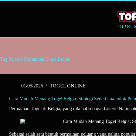
Skip
to
content
TOP RU
Tag
Sejarah Permainan Togel Belgia
01/05/2025
TOGEL ONLINE
Cara Mudah Menang Togel Belgia: Strategi Sederhana untuk Pem
Permainan Togel di Belgia, yang dikenal sebagai Loterie National
Sebagai salah satu bentuk permainan peluang yang paling populer