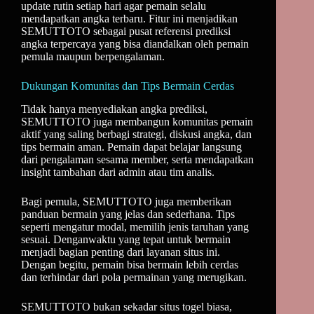
update rutin setiap hari agar pemain selalu
mendapatkan angka terbaru. Fitur ini menjadikan
SEMUTTOTO sebagai pusat referensi prediksi
angka terpercaya yang bisa diandalkan oleh pemain
pemula maupun berpengalaman.
Dukungan Komunitas dan Tips Bermain Cerdas
Tidak hanya menyediakan angka prediksi,
SEMUTTOTO juga membangun komunitas pemain
aktif yang saling berbagi strategi, diskusi angka, dan
tips bermain aman. Pemain dapat belajar langsung
dari pengalaman sesama member, serta mendapatkan
insight tambahan dari admin atau tim analis.
Bagi pemula, SEMUTTOTO juga memberikan
panduan bermain yang jelas dan sederhana. Tips
seperti mengatur modal, memilih jenis taruhan yang
sesuai. Denganwaktu yang tepat untuk bermain
menjadi bagian penting dari layanan situs ini.
Dengan begitu, pemain bisa bermain lebih cerdas
dan terhindar dari pola permainan yang merugikan.
SEMUTTOTO bukan sekadar situs togel biasa,