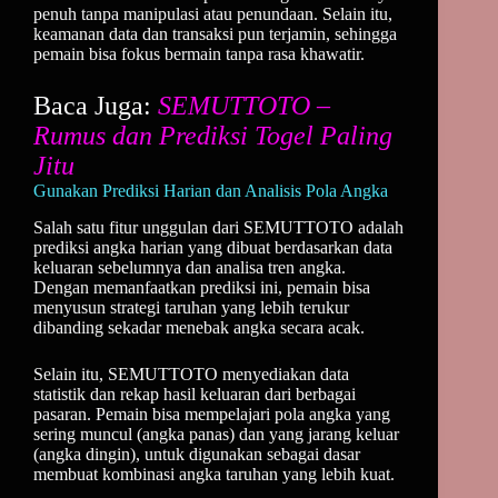
penuh tanpa manipulasi atau penundaan. Selain itu,
keamanan data dan transaksi pun terjamin, sehingga
pemain bisa fokus bermain tanpa rasa khawatir.
Baca Juga:
SEMUTTOTO –
Rumus dan Prediksi Togel Paling
Jitu
Gunakan Prediksi Harian dan Analisis Pola Angka
Salah satu fitur unggulan dari SEMUTTOTO adalah
prediksi angka harian yang dibuat berdasarkan data
keluaran sebelumnya dan analisa tren angka.
Dengan memanfaatkan prediksi ini, pemain bisa
menyusun strategi taruhan yang lebih terukur
dibanding sekadar menebak angka secara acak.
Selain itu, SEMUTTOTO menyediakan data
statistik dan rekap hasil keluaran dari berbagai
pasaran. Pemain bisa mempelajari pola angka yang
sering muncul (angka panas) dan yang jarang keluar
(angka dingin), untuk digunakan sebagai dasar
membuat kombinasi angka taruhan yang lebih kuat.