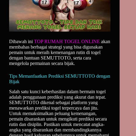
Dibawah ini
TOP RUMAH TOGEL ONLINE
akan
membahas berbagai strategi yang bisa digunakan
pemain untuk meraih kemenangan rutin di togel
dengan bantuan SEMUTTOTO, serta cara
mengelola permainan secara bijak.
Tips Memanfaatkan Prediksi SEMUTTOTO dengan
Bijak
Salah satu kunci keberhasilan dalam bermain togel
adalah penggunaan prediksi yang akurat dan tepat.
SEMUTTOTO dikenal sebagai platform yang
menawarkan prediksi togel terpercaya dan jitu.
Untuk memaksimalkan peluang kemenangan,
pemain disarankan untuk mengikuti prediksi secara
rutin dan disiplin. Pastikan untuk mencatat angka-
angka yang disarankan dan membandingkannya
dengan hasil keluaran sebelumnya untuk memahami