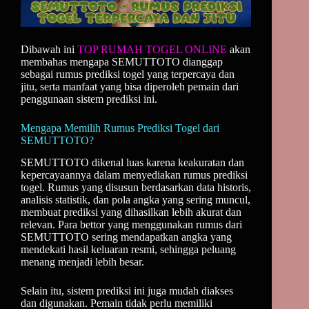
Dibawah ini
TOP RUMAH TOGEL ONLINE
akan
membahas mengapa SEMUTTOTO dianggap
sebagai rumus prediksi togel yang terpercaya dan
jitu, serta manfaat yang bisa diperoleh pemain dari
penggunaan sistem prediksi ini.
Mengapa Memilih Rumus Prediksi Togel dari
SEMUTTOTO?
SEMUTTOTO dikenal luas karena keakuratan dan
kepercayaannya dalam menyediakan rumus prediksi
togel. Rumus yang disusun berdasarkan data historis,
analisis statistik, dan pola angka yang sering muncul,
membuat prediksi yang dihasilkan lebih akurat dan
relevan. Para bettor yang menggunakan rumus dari
SEMUTTOTO sering mendapatkan angka yang
mendekati hasil keluaran resmi, sehingga peluang
menang menjadi lebih besar.
Selain itu, sistem prediksi ini juga mudah diakses
dan digunakan. Pemain tidak perlu memiliki