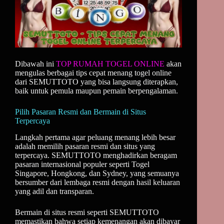
Dibawah ini
TOP RUMAH TOGEL ONLINE
akan
mengulas berbagai tips cepat menang togel online
dari SEMUTTOTO yang bisa langsung diterapkan,
baik untuk pemula maupun pemain berpengalaman.
Pilih Pasaran Resmi dan Bermain di Situs
Terpercaya
Langkah pertama agar peluang menang lebih besar
adalah memilih pasaran resmi dan situs yang
terpercaya. SEMUTTOTO menghadirkan beragam
pasaran internasional populer seperti Togel
Singapore, Hongkong, dan Sydney, yang semuanya
bersumber dari lembaga resmi dengan hasil keluaran
yang adil dan transparan.
Bermain di situs resmi seperti SEMUTTOTO
memastikan bahwa setiap kemenangan akan dibayar