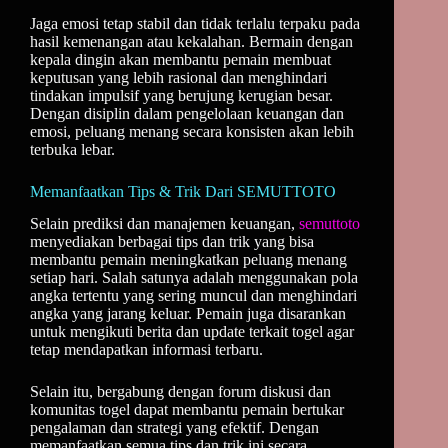
Jaga emosi tetap stabil dan tidak terlalu terpaku pada
hasil kemenangan atau kekalahan. Bermain dengan
kepala dingin akan membantu pemain membuat
keputusan yang lebih rasional dan menghindari
tindakan impulsif yang berujung kerugian besar.
Dengan disiplin dalam pengelolaan keuangan dan
emosi, peluang menang secara konsisten akan lebih
terbuka lebar.
Memanfaatkan Tips & Trik Dari SEMUTTOTO
Selain prediksi dan manajemen keuangan,
semuttoto
menyediakan berbagai tips dan trik yang bisa
membantu pemain meningkatkan peluang menang
setiap hari. Salah satunya adalah menggunakan pola
angka tertentu yang sering muncul dan menghindari
angka yang jarang keluar. Pemain juga disarankan
untuk mengikuti berita dan update terkait togel agar
tetap mendapatkan informasi terbaru.
Selain itu, bergabung dengan forum diskusi dan
komunitas togel dapat membantu pemain bertukar
pengalaman dan strategi yang efektif. Dengan
memanfaatkan semua tips dan trik ini secara