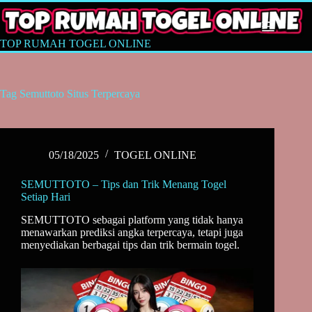
Skip
to
content
TOP RUMAH TOGEL ONLINE
Tag
Semuttoto Situs Terpercaya
05/18/2025
TOGEL ONLINE
SEMUTTOTO – Tips dan Trik Menang Togel
Setiap Hari
SEMUTTOTO sebagai platform yang tidak hanya
menawarkan prediksi angka terpercaya, tetapi juga
menyediakan berbagai tips dan trik bermain togel.