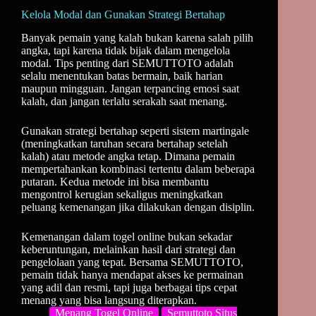
Kelola Modal dan Gunakan Strategi Bertahap
Banyak pemain yang kalah bukan karena salah pilih
angka, tapi karena tidak bijak dalam mengelola
modal. Tips penting dari SEMUTTOTO adalah
selalu menentukan batas bermain, baik harian
maupun mingguan. Jangan terpancing emosi saat
kalah, dan jangan terlalu serakah saat menang.
Gunakan strategi bertahap seperti sistem martingale
(meningkatkan taruhan secara bertahap setelah
kalah) atau metode angka tetap. Dimana pemain
mempertahankan kombinasi tertentu dalam beberapa
putaran. Kedua metode ini bisa membantu
mengontrol kerugian sekaligus meningkatkan
peluang kemenangan jika dilakukan dengan disiplin.
Kemenangan dalam togel online bukan sekadar
keberuntungan, melainkan hasil dari strategi dan
pengelolaan yang tepat. Bersama SEMUTTOTO,
pemain tidak hanya mendapat akses ke permainan
yang adil dan resmi, tapi juga berbagai tips cepat
menang yang bisa langsung diterapkan.
Menang Togel Online
Semuttoto Situs