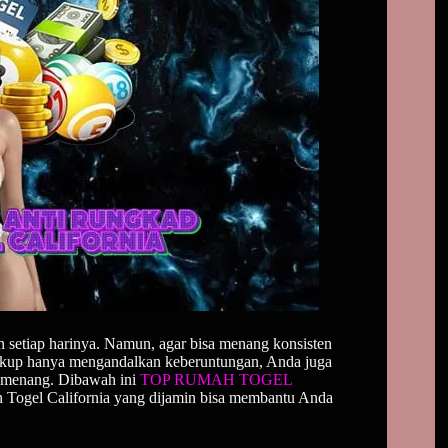
en setiap harinya. Namun, agar bisa menang konsisten
 cukup hanya mengandalkan keberuntungan, Anda juga
g menang. Dibawah ini
TOP RUMAH TOGEL
n Togel California yang dijamin bisa membantu Anda