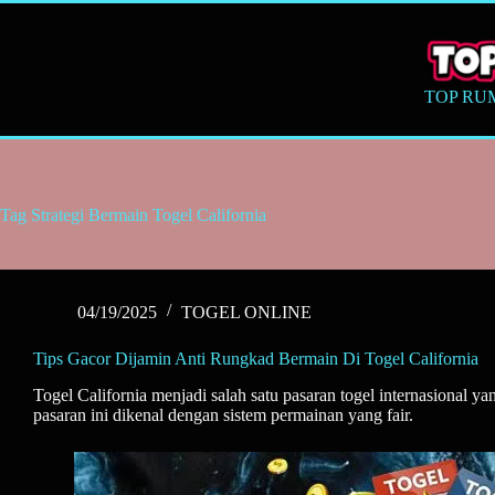
Skip
to
content
TOP RU
Tag
Strategi Bermain Togel California
04/19/2025
TOGEL ONLINE
Tips Gacor Dijamin Anti Rungkad Bermain Di Togel California
Togel California menjadi salah satu pasaran togel internasional y
pasaran ini dikenal dengan sistem permainan yang fair.