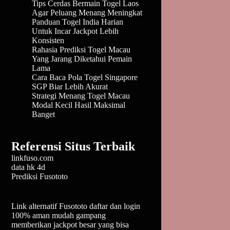
Tips Cerdas Bermain Togel Laos
Agar Peluang Menang Meningkat
Panduan Togel India Harian
Untuk Incar Jackpot Lebih
Konsisten
Rahasia Prediksi Togel Macau
Yang Jarang Diketahui Pemain
Lama
Cara Baca Pola Togel Singapore
SGP Biar Lebih Akurat
Strategi Menang Togel Macau
Modal Kecil Hasil Maksimal
Banget
Referensi Situs Terbaik
linkfuso.com
data hk 4d
Prediksi Fusototo
Link alternatif
Fusototo
daftar dan login
100% aman mudah gampang
memberikan jackpot besar yang bisa