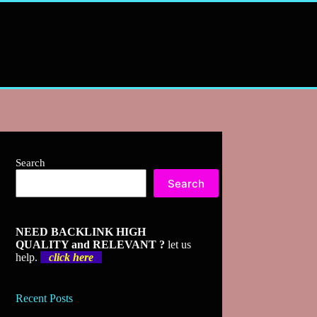
Search
Search
NEED BACKLINK HIGH
QUALITY and RELEVANT ?
let us
help.
click here
Recent Posts