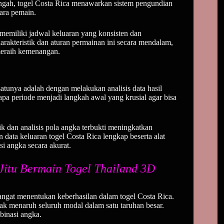
engah, togel Costa Rica menawarkan sistem pengundian
ara pemain.
 memiliki jadwal keluaran yang konsisten dan
akteristik dan aturan permainan ini secara mendalam,
meraih kemenangan.
satunya adalah dengan melakukan analisis data hasil
a periode menjadi langkah awal yang krusial agar bisa
k dan analisis pola angka terbukti meningkatkan
data keluaran togel Costa Rica lengkap beserta alat
i angka secara akurat.
Jitu Bermain Togel Thailand 3D
 sangat menentukan keberhasilan dalam togel Costa Rica.
ak menaruh seluruh modal dalam satu taruhan besar.
binasi angka.