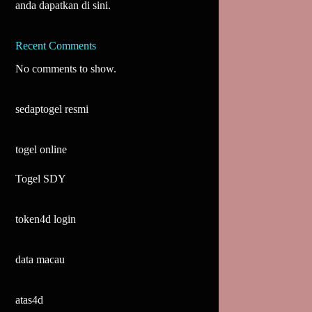
anda dapatkan di sini.
Recent Comments
No comments to show.
sedaptogel resmi
togel online
Togel SDY
token4d login
data macau
atas4d