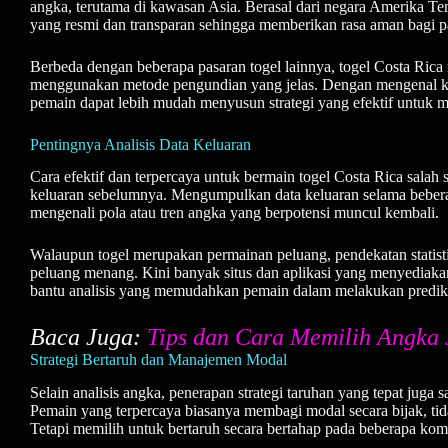
angka, terutama di kawasan Asia. Berasal dari negara Amerika T
yang resmi dan transparan sehingga memberikan rasa aman bagi p
Berbeda dengan beberapa pasaran togel lainnya, togel Costa Rica
menggunakan metode pengundian yang jelas. Dengan mengenal kar
pemain dapat lebih mudah menyusun strategi yang efektif untuk 
Pentingnya Analisis Data Keluaran
Cara efektif dan terpercaya untuk bermain togel Costa Rica salah 
keluaran sebelumnya. Mengumpulkan data keluaran selama beberap
mengenali pola atau tren angka yang berpotensi muncul kembali.
Walaupun togel merupakan permainan peluang, pendekatan statisti
peluang menang. Kini banyak situs dan aplikasi yang menyediakan 
bantu analisis yang memudahkan pemain dalam melakukan prediks
Baca Juga:
Tips dan Cara Memilih Angka 
Strategi Bertaruh dan Manajemen Modal
Selain analisis angka, penerapan strategi taruhan yang tepat juga
Pemain yang terpercaya biasanya membagi modal secara bijak, tid
Tetapi memilih untuk bertaruh secara bertahap pada beberapa kom