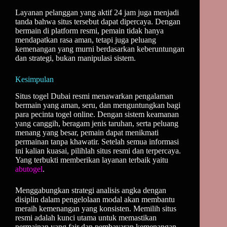
Layanan pelanggan yang aktif 24 jam juga menjadi
tanda bahwa situs tersebut dapat dipercaya. Dengan
bermain di platform resmi, pemain tidak hanya
mendapatkan rasa aman, tetapi juga peluang
kemenangan yang murni berdasarkan keberuntungan
dan strategi, bukan manipulasi sistem.
Kesimpulan
Situs togel Dubai resmi menawarkan pengalaman
bermain yang aman, seru, dan menguntungkan bagi
para pecinta togel online. Dengan sistem keamanan
yang canggih, beragam jenis taruhan, serta peluang
menang yang besar, pemain dapat menikmati
permainan tanpa khawatir. Setelah semua informasi
ini kalian kuasai, pilihlah situs resmi dan terpercaya.
Yang terbukti memberikan layanan terbaik yaitu
abutogel
.
Menggabungkan strategi analisis angka dengan
disiplin dalam pengelolaan modal akan membantu
meraih kemenangan yang konsisten. Memilih situs
resmi adalah kunci utama untuk memastikan
permainan yang fair dan pembayaran kemenangan