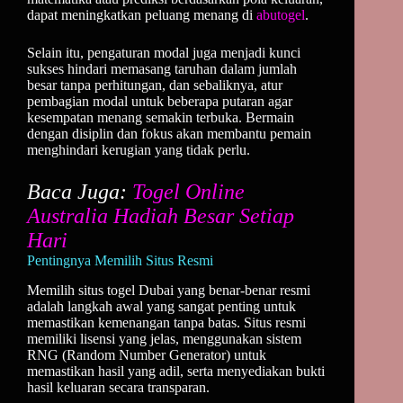
dapat meningkatkan peluang menang di
abutogel
.
Selain itu, pengaturan modal juga menjadi kunci
sukses hindari memasang taruhan dalam jumlah
besar tanpa perhitungan, dan sebaliknya, atur
pembagian modal untuk beberapa putaran agar
kesempatan menang semakin terbuka. Bermain
dengan disiplin dan fokus akan membantu pemain
menghindari kerugian yang tidak perlu.
Baca Juga:
Togel Online
Australia Hadiah Besar Setiap
Hari
Pentingnya Memilih Situs Resmi
Memilih situs togel Dubai yang benar-benar resmi
adalah langkah awal yang sangat penting untuk
memastikan kemenangan tanpa batas. Situs resmi
memiliki lisensi yang jelas, menggunakan sistem
RNG (Random Number Generator) untuk
memastikan hasil yang adil, serta menyediakan bukti
hasil keluaran secara transparan.