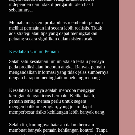
independen dan tidak dipengaruhi oleh hasil
sebelumnya.
Memahami sistem probabilitas membantu pemain
melihat permainan ini secara lebih realistis. Tidak
ada strategi atau tips yang dapat meningkatkan
peluang secara signifikan dalam sistem acak.
Kesalahan Umum Pemain
Salah satu kesalahan umum adalah terlalu percaya
pada prediksi atau bocoran angka. Banyak pemain
mengandalkan informasi yang tidak jelas sumbernya
dengan harapan meningkatkan peluang menang.
Kesalahan lainnya adalah mencoba mengejar
kerugian dengan terus bermain. Ketika kalah,
pemain sering merasa perlu untuk segera
mengembalikan kerugian, yang justru dapat
memperbesar risiko kehilangan lebih banyak uang.
Selain itu, kurangnya batasan dalam bermain
membuat banyak pemain kehilangan kontrol. Tanpa