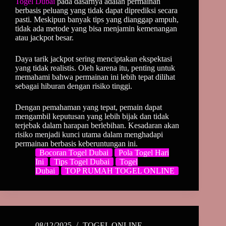
Togel Dubai
pada dasarnya adalah permainan
berbasis peluang yang tidak dapat diprediksi secara
pasti. Meskipun banyak tips yang dianggap ampuh,
tidak ada metode yang bisa menjamin kemenangan
atau jackpot besar.
Daya tarik jackpot sering menciptakan ekspektasi
yang tidak realistis. Oleh karena itu, penting untuk
memahami bahwa permainan ini lebih tepat dilihat
sebagai hiburan dengan risiko tinggi.
Dengan pemahaman yang tepat, pemain dapat
mengambil keputusan yang lebih bijak dan tidak
terjebak dalam harapan berlebihan. Kesadaran akan
risiko menjadi kunci utama dalam menghadapi
permainan berbasis keberuntungan ini.
Bocoran Togel Dubai
Pola Togel Hari
Ini
Tips Togel Dubai
Togel
Dubai
TOP RUMAH TOGEL ONLINE
08/12/2025
TOGEL ONLINE