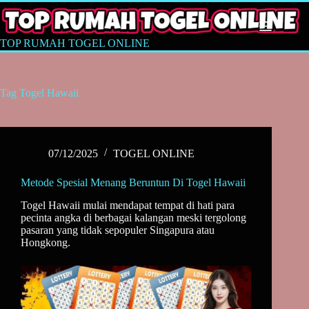
Skip
to
content
TOP RUMAH TOGEL ONLINE
Tag
Togel Hawaii
07/12/2025
TOGEL ONLINE
Metode Spesial Menang Beruntun Di Togel Hawaii
Togel Hawaii mulai mendapat tempat di hati para
pecinta angka di berbagai kalangan meski tergolong
pasaran yang tidak sepopuler Singapura atau
Hongkong.