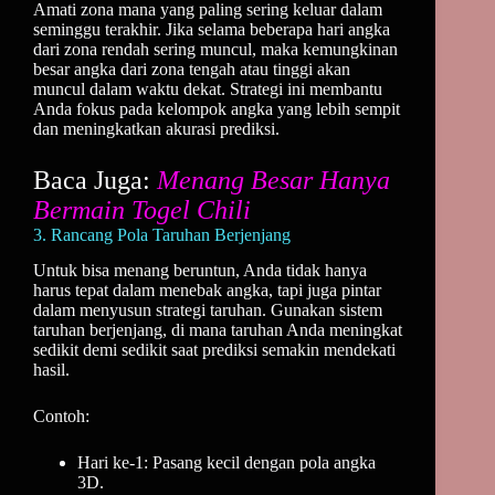
Amati zona mana yang paling sering keluar dalam
seminggu terakhir. Jika selama beberapa hari angka
dari zona rendah sering muncul, maka kemungkinan
besar angka dari zona tengah atau tinggi akan
muncul dalam waktu dekat. Strategi ini membantu
Anda fokus pada kelompok angka yang lebih sempit
dan meningkatkan akurasi prediksi.
Baca Juga:
Menang Besar Hanya
Bermain Togel Chili
3. Rancang Pola Taruhan Berjenjang
Untuk bisa menang beruntun, Anda tidak hanya
harus tepat dalam menebak angka, tapi juga pintar
dalam menyusun strategi taruhan. Gunakan sistem
taruhan berjenjang, di mana taruhan Anda meningkat
sedikit demi sedikit saat prediksi semakin mendekati
hasil.
Contoh:
Hari ke-1: Pasang kecil dengan pola angka
3D.