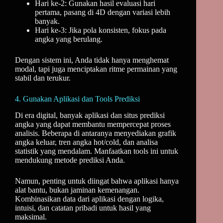
Hari ke-2: Gunakan hasil evaluasi hari
pertama, pasang di 4D dengan variasi lebih
banyak.
Hari ke-3: Jika pola konsisten, fokus pada
angka yang berulang.
Dengan sistem ini, Anda tidak hanya menghemat
modal, tapi juga menciptakan ritme permainan yang
stabil dan terukur.
4. Gunakan Aplikasi dan Tools Prediksi
Di era digital, banyak aplikasi dan situs prediksi
angka yang dapat membantu mempercepat proses
analisis. Beberapa di antaranya menyediakan grafik
angka keluar, tren angka hot/cold, dan analisa
statistik yang mendalam. Manfaatkan tools ini untuk
mendukung metode prediksi Anda.
Namun, penting untuk diingat bahwa aplikasi hanya
alat bantu, bukan jaminan kemenangan.
Kombinasikan data dari aplikasi dengan logika,
intuisi, dan catatan pribadi untuk hasil yang
maksimal.